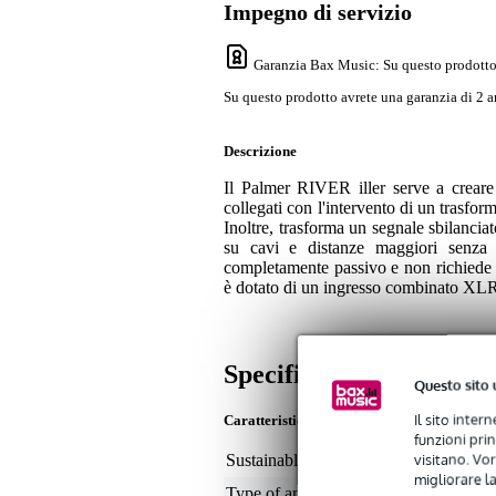
Impegno di servizio
Garanzia Bax Music
: Su questo prodotto
Su questo prodotto avrete una garanzia di 2 a
Descrizione
Il Palmer RIVER iller serve a creare 
collegati con l'intervento di un trasfor
Inoltre, trasforma un segnale sbilanciat
su cavi e distanze maggiori senza 
completamente passivo e non richiede qu
è dotato di un ingresso combinato XLR/j
Specifiche
Questo sito 
Il sito inter
Caratteristiche
funzioni pri
visitano. Vor
Sustainable product
not
migliorare la
Type of analogue input
XL