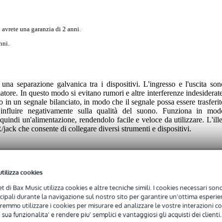
 avrete una garanzia di 2 anni.
nni.
una separazione galvanica tra i dispositivi. L'ingresso e l'uscita son
matore. In questo modo si evitano rumori e altre interferenze indesiderate
o in un segnale bilanciato, in modo che il segnale possa essere trasferit
influire negativamente sulla qualità del suono. Funziona in mod
indi un'alimentazione, rendendolo facile e veloce da utilizzare. L'ille
ack che consente di collegare diversi strumenti e dispositivi.
utilizza cookies
net di Bax Music utilizza cookies e altre tecniche simili. I cookies necessari sono 
ncipali durante la navigazione sul nostro sito per garantire un'ottima esperien
remmo utilizzare i cookies per misurare ed analizzare le vostre interazioni con
 specified
 sua funzionalita' e rendere piu' semplici e vantaggiosi gli acquisti dei clienti.
R (balanced), TS jack (unbalanced)