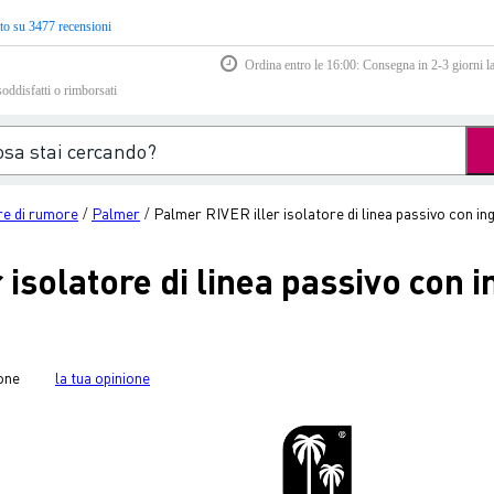
to su 3477 recensioni
Ordina entro le 16:00: Consegna in 2-3 giorni la
soddisfatti o rimborsati
e di rumore
Palmer
Palmer RIVER iller isolatore di linea passivo con 
/
/
 isolatore di linea passivo con
one
la tua opinione