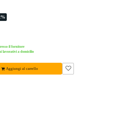
2%
esso il fornitore
i lavorativi a domicilio
Aggiungi al carrello