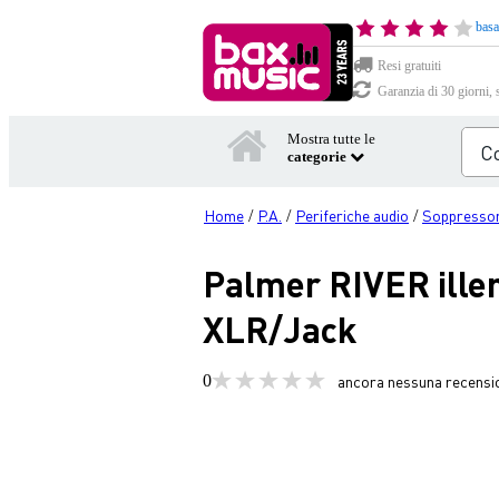
basa
Resi gratuiti
Garanzia di 30 giorni, 
Mostra tutte le
categorie
Home
P.A.
Periferiche audio
Soppressor
/
/
/
Palmer RIVER iller
XLR/Jack
0
ancora nessuna recensi