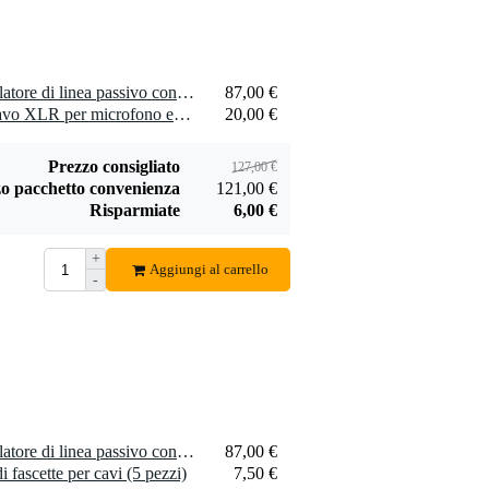
1 x Palmer RIVER iller isolatore di linea passivo con ingresso combinato XLR/Jack
87,00 €
2 x Devine MIC500N/5 Cavo XLR per microfono e segnale con connettori Neutrik 5 metri
20,00 €
Prezzo consigliato
127,00 €
o pacchetto convenienza
121,00 €
Risparmiate
6,00 €
+
Aggiungi al carrello
-
1 x Palmer RIVER iller isolatore di linea passivo con ingresso combinato XLR/Jack
87,00 €
fascette per cavi (5 pezzi)
7,50 €