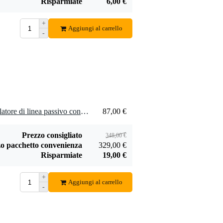
Risparmiate
6,00 €
+
Aggiungi al carrello
-
Bax Merchandise
plettro Dunlop
2,52 €
magenta con logo
(singolo)
Aggiungi
4 x Palmer RIVER iller isolatore di linea passivo con ingresso combinato XLR/Jack
87,00 €
Prezzo consigliato
348,00 €
o pacchetto convenienza
329,00 €
Risparmiate
19,00 €
+
Aggiungi al carrello
-