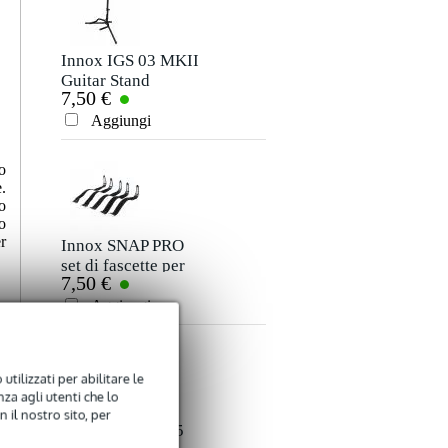
Soprannome
Non ci sono ancora recensioni per questo prodotto.
Innox IGS 03 MKII
Palmer RIVER Elde
Guitar Stand
DI box passiva a 2
7,50 €
105,00 €
canali
Valutazione
Aggiungi
Aggiungi
Commento
o
.
o
o
r
Innox SNAP PRO
set di fascette per
7,50 €
cavi (5 pezzi)
Aggiungi
Inviare
utilizzati per abilitare le
za agli utenti che lo
 il nostro sito, per
Devine PCH/0.15