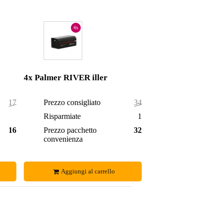
4x
4x Palmer RIVER iller
174,00 €
Prezzo consigliato
348,00 €
6,00 €
Risparmiate
19,00 €
168,00 €
Prezzo pacchetto
329,00 €
convenienza
Aggiungi al carrello