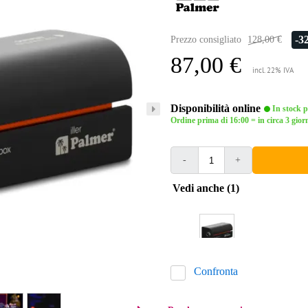
-3
Prezzo consigliato
128,00 €
87,00 €
incl. 22% IVA
Disponibilità online
In stock pr
Ordine prima di 16:00 = in circa 3 giorn
-
+
Vedi anche (1)
Confronta