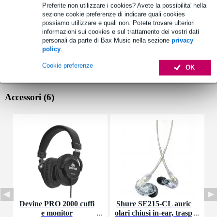
Preferite non utilizzare i cookies? Avete la possibilita' nella
sezione cookie preferenze di indicare quali cookies
possiamo utilizzare e quali non. Potete trovare ulteriori
informazioni sui cookies e sul trattamento dei vostri dati
personali da parte di Bax Music nella sezione
privacy
policy
.
Cookie preferenze
OK
Accessori (6)
Devine PRO 2000 cuffi
Shure SE215-CL auric
D
e monitor
olari chiusi in-ear, trasp
t