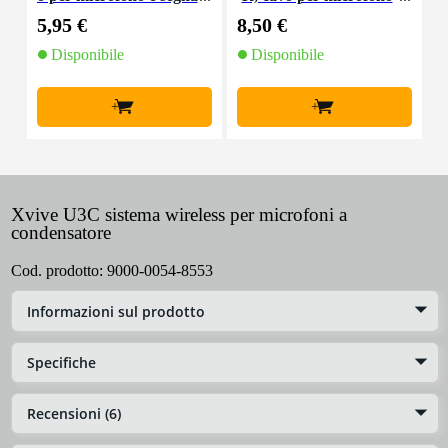
le XLR 1,5 m
e segnale, 5 m
5,95 €
8,50 €
1
Disponibile
Disponibile
+
+
Xvive U3C sistema wireless per microfoni a
condensatore
Cod. prodotto:
9000-0054-8553
Informazioni sul prodotto
Specifiche
Recensioni (6)