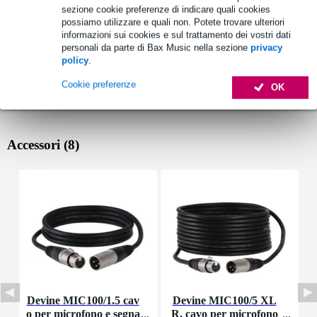
sezione cookie preferenze di indicare quali cookies
possiamo utilizzare e quali non. Potete trovare ulteriori
informazioni sui cookies e sul trattamento dei vostri dati
personali da parte di Bax Music nella sezione
privacy
policy
.
Cookie preferenze
OK
Accessori (8)
Devine MIC100/1.5 cav
Devine MIC100/5 XL
I
o per microfono e segna
R, cavo per microfono