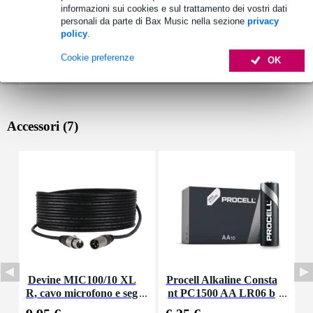
informazioni sui cookies e sul trattamento dei vostri dati
personali da parte di Bax Music nella sezione
privacy
policy
.
Cookie preferenze
OK
Accessori (7)
Devine MIC100/10 XL
Procell Alkaline Consta
S
R, cavo microfono e seg
nt PC1500 AA LR06 b
C
nale, 10 m
atterie 10x