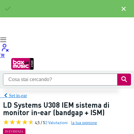
×
Set in-ear
LD Systems U308 IEM sistema di
monitor in-ear (bandgap + ISM)
4,5 / 5
2 Valutazioni
la tua opinione
IN EVIDENZA