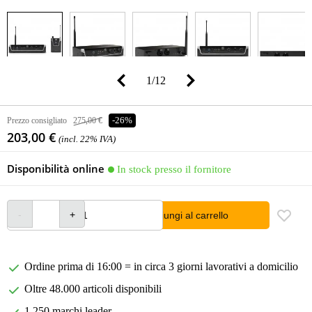
1
/
12
Prezzo consigliato
275,00 €
-26%
203,00 €
(incl. 22% IVA)
Disponibilità online
In stock presso il fornitore
Aggiungi al carrello
Ordine prima di 16:00 = in circa 3 giorni lavorativi a domicilio
Oltre 48.000 articoli disponibili
1.250 marchi leader