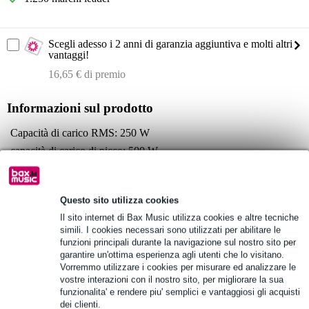
Scegli adesso i 2 anni di garanzia aggiuntiva e molti altri
vantaggi!
16,65 € di premio
Informazioni sul prodotto
Capacità di carico RMS: 250 W
capacità di carico di picco: 500 W
dimensioni del driver medio-basso: 8 pollici
Specifiche complete
Questo sito utilizza cookies
Vedi anche (4)
Il sito internet di Bax Music utilizza cookies e altre tecniche
simili. I cookies necessari sono utilizzati per abilitare le
funzioni principali durante la navigazione sul nostro sito per
garantire un'ottima esperienza agli utenti che lo visitano.
Vorremmo utilizzare i cookies per misurare ed analizzare le
vostre interazioni con il nostro sito, per migliorare la sua
funzionalita' e rendere piu' semplici e vantaggiosi gli acquisti
Vedi anche (3)
dei clienti.