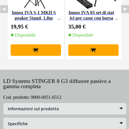
Innox IVA S-1 MKII S
Innox IVA 03 set di stat
peaker Stand, 1.8m
ivi per casse con borsa
(2 pezzi)
19,95 €
35,00 €
2
Disponibile
Disponibile
+
+
LD Systems STINGER 8 G3 diffusore passivo a
gamma completa
Cod. prodotto:
9000-0051-6512
Informazioni sul prodotto
Specifiche