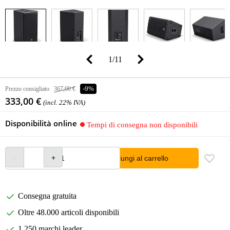
1
/
11
Prezzo consigliato
367,00 €
-9%
333,00 €
(incl. 22% IVA)
Disponibilità online
Tempi di consegna non disponibili
Aggiungi al carrello
Consegna gratuita
Oltre 48.000 articoli disponibili
1.250 marchi leader