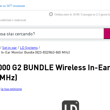
to su 3477 recensioni
Ordina entro le 16:00: Consegna in 2-3 giorni la
soddisfatti o rimborsati
Set in-ear
LD Systems
/
/
/
In-Ear Monitor Bundle (823-832/863-865 MHz)
000 G2 BUNDLE Wireless In-Ear
 MHz)
la tua opinione