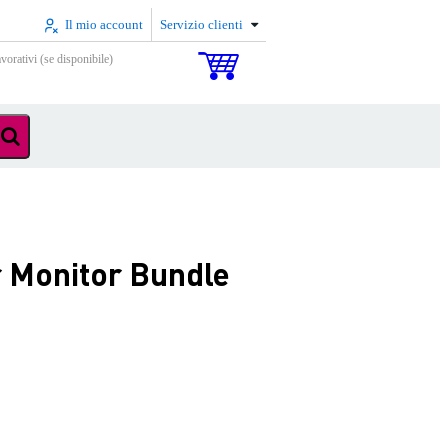
Il mio account
Servizio clienti
vorativi (se disponibile)
 Monitor Bundle