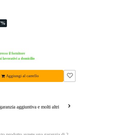
7%
esso il fornitore
i lavorativi a domicilio
Aggiungi al carrello
garanzia aggiuntiva e molti altri
o prodotto avrete una garanzia di 2