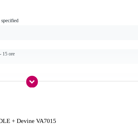
 specified
- 15 ore
 specificato
 specificato
M (863 - 865 MHz)
M altro (863 - 865 MHz)
DLE + Devine VA7015
, no licence required