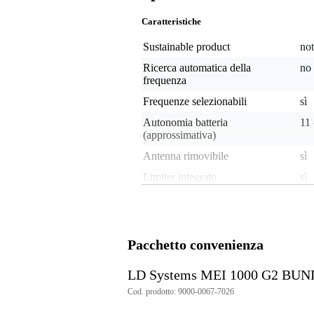
Caratteristiche
Sustainable product
not
Ricerca automatica della
no
frequenza
Frequenze selezionabili
sì
Autonomia batteria
11 
(approssimativa)
Antenna rimovibile
sì
Limiter integrato
sì
Frequenza minima
non
Frequenza massima
non
Canale
IS
Pacchetto convenienza
Banda di frequenza
IS
LD Systems MEI 1000 G2 BUN
Worldwide frequency use
no
Cod. prodotto: 9000-0067-7026
Frequency suitable for
yes