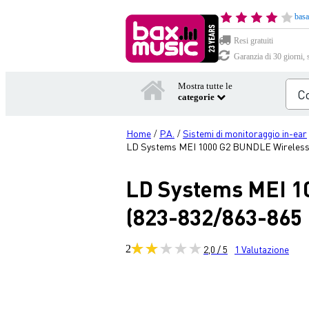
basa
Resi gratuiti
Garanzia di 30 giorni, 
Mostra tutte le
categorie
Home
P.A.
Sistemi di monitoraggio in-ear
/
/
LD Systems MEI 1000 G2 BUNDLE Wireless 
LD Systems MEI 1
(823-832/863-865
2
2,0 / 5
1
Valutazione