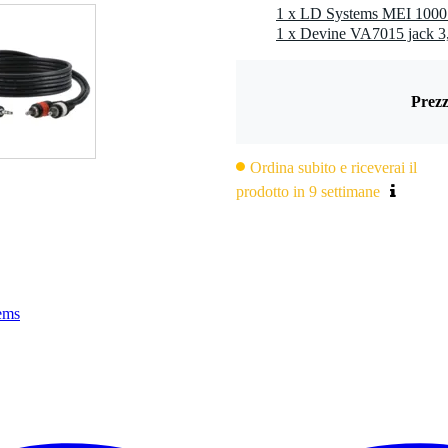
, no licence required
, no licence required
Prezz
 kg
Ordina subito e riceverai il
5 x 30,7 x 10,0 cm
prodotto in 9 settimane
UNDLE
trasmettitore, 2x cinture, 2x cuffie in-ear
863-865 MHz
tems
S
0 Hz
reo