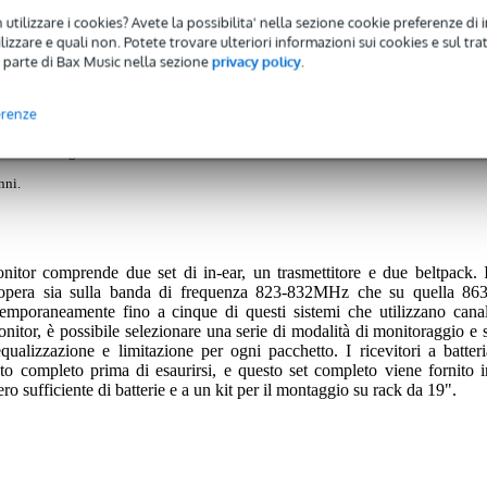
Recensioni
(1)
Download (5)
 utilizzare i cookies? Avete la possibilita' nella sezione cookie preferenze di 
izzare e quali non. Potete trovare ulteriori informazioni sui cookies e sul tra
eless In-Ear Monitor Bundle (823-832/863-865 MHz)
 parte di Bax Music nella sezione
privacy policy
.
erenze
 avrete una garanzia di 2 anni.
nni.
itor comprende due set di in-ear, un trasmettitore e due beltpack. I
a sia sulla banda di frequenza 823-832MHz che su quella 863
mporaneamente fino a cinque di questi sistemi che utilizzano canal
onitor, è possibile selezionare una serie di modalità di monitoraggio e s
qualizzazione e limitazione per ogni pacchetto. I ricevitori a batteri
o completo prima di esaurirsi, e questo set completo viene fornito i
o sufficiente di batterie e a un kit per il montaggio su rack da 19".