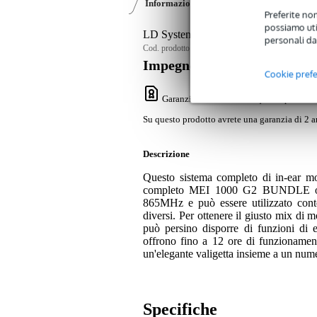
Informazioni sul prodotto
Video (1)
Preferite non
possiamo util
LD Systems MEI 1000 G2 BUNDLE Wir
personali da
Cod. prodotto:
9000-0067-6858
Impegno di servizio
Cookie pref
Garanzia Bax Music
: Su questo prodotto
Su questo prodotto avrete una garanzia di 2 a
Descrizione
Questo sistema completo di in-ear mon
completo MEI 1000 G2 BUNDLE oper
865MHz e può essere utilizzato conte
diversi. Per ottenere il giusto mix di m
può persino disporre di funzioni di e
offrono fino a 12 ore di funzionament
un'elegante valigetta insieme a un numer
Specifiche