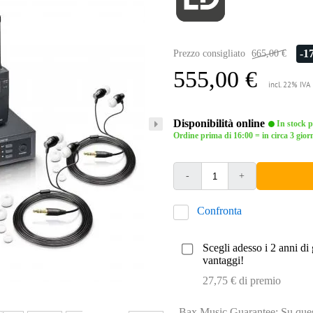
-1
Prezzo consigliato
665,00 €
555,00 €
incl. 22% IVA
Disponibilità online
In stock pr
Ordine prima di 16:00 = in circa 3 giorn
-
+
Confronta
Scegli adesso i 2 anni di 
vantaggi!
27,75 € di premio
Bax Music Guarantee: Su quest