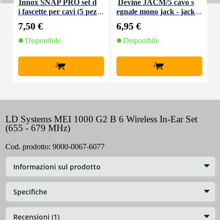
Innox SNAP PRO set d
Devine JACM/5 cavo s
P
i fascette per cavi (5 pez
egnale mono jack - jack
zi)
5 m
7,50 €
6,95 €
6
Disponibile
Disponibile
+
+
LD Systems MEI 1000 G2 B 6 Wireless In-Ear Set
(655 - 679 MHz)
Cod. prodotto:
9000-0067-6077
Informazioni sul prodotto
Specifiche
Recensioni (1)