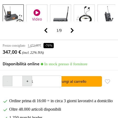
Video
1
/
9
Prezzo consigliato
1.472,00 €
-76%
347,00 €
(incl. 22% IVA)
Disponibilità online
In stock presso il fornitore
Aggiungi al carrello
Ordine prima di 16:00 = in circa 3 giorni lavorativi a domicilio
Oltre 48.000 articoli disponibili
1.250 marchi leader