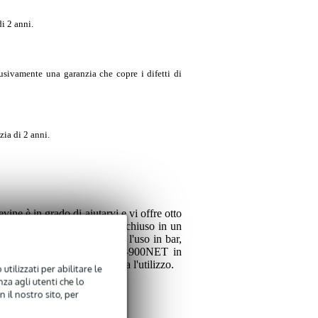
i 2 anni.
usivamente una garanzia che copre i difetti di
zia di 2 anni.
vine è in grado di aiutarvi e vi offre otto
ght case da 19", il tutto racchiuso in un
yx 8 100V sono perfetti per l'uso in bar,
'amplificatore Omnitronic DJP-900NET in
n telecomando che ne facilita l'utilizzo.
utilizzati per abilitare le
za agli utenti che lo
 il nostro sito, per
altà.