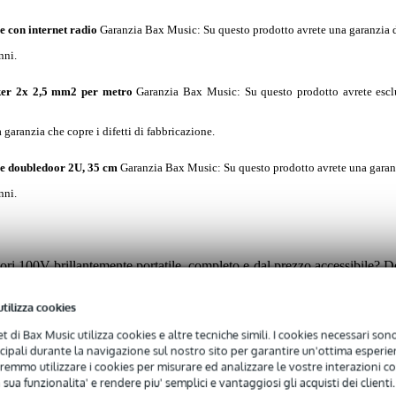
 con internet radio
Garanzia Bax Music
: Su questo prodotto avrete una garanzia d
nni.
er 2x 2,5 mm2 per metro
Garanzia Bax Music
: Su questo prodotto avrete escl
garanzia che copre i difetti di fabbricazione.
se doubledoor 2U, 35 cm
Garanzia Bax Music
: Su questo prodotto avrete una garan
nni.
usori 100V brillantemente portatile, completo e dal prezzo accessibile? De
ettore multimediale coordinati, 100 metri di cavo per diffusori e un fli
ti per evitare la perdita di segnale su grandi distanze, i diffusori On
utilizza cookies
a possono essere utilizzati anche in centri sportivi o magazzini. L
uzione, tra cui la radio via Internet e il Bluetooth, e viene fornito con u
net di Bax Music utilizza cookies e altre tecniche simili. I cookies necessari sono 
ncipali durante la navigazione sul nostro sito per garantire un'ottima esperien
remmo utilizzare i cookies per misurare ed analizzare le vostre interazioni con
 sua funzionalita' e rendere piu' semplici e vantaggiosi gli acquisti dei clienti.
he dei prodotti mostrati sono a scopo illustrativo e differiscono nella re