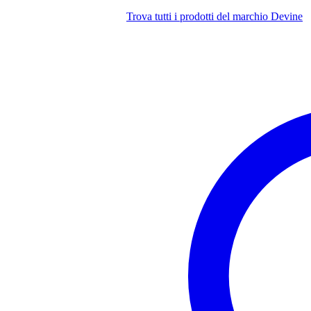
Trova tutti i prodotti del marchio Devine
Peso e dimensioni imballaggio incluso
Peso
8,0
(imballaggio incluso)
Dimensioni
55,
(imballaggio incluso)
Specifiche
Devine Onyx 8 100V
altoparlante passivo
gamma di frequenza: 61 Hz - 1
capacità di carico (impedenza 8
RMS: 100 W
picco: 400 W
valori di spunto:
70,7 Volt: 2,5 W / 5 W / 
100 Volt: 5 W / 10 W / 2
SPL massimo: 111 dB
altoparlanti:
Woofer da 8 pollici,
driver a compressione da 1
dispersione a tromba: 90° x 60°,
frequenza di crossover: 3,5 kHz
dimensioni: 27,5 x 49,2 x 27,05