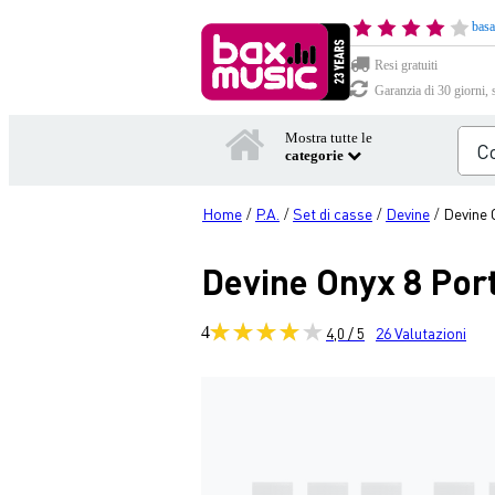
basa
Resi gratuiti
Garanzia di 30 giorni, 
Mostra tutte le
categorie
Home
P.A.
Set di casse
Devine
Devine 
/
/
/
/
Devine Onyx 8 Por
4
4,0 / 5
26
Valutazioni