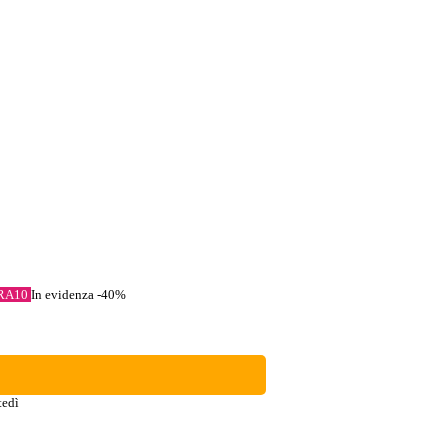
TRA10
In evidenza
-40%
tedì