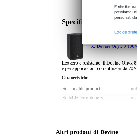
Preferite non
possiamo util
personali da
Specifiche
Cookie pref
6x Devine Onyx 8 100V
Leggero e resistente, il Devine Onyx 8
e per applicazioni con diffusori da 70
Caratteristiche
Sustainable product
not
Suitable for outdoors
no
Colore
ne
Frequenza massima
19
Frequenza minima
60
Altri prodotti di Devine
Potenza RMS
50 