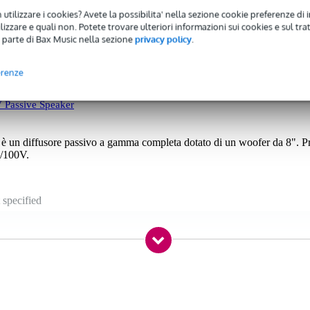
 utilizzare i cookies? Avete la possibilita' nella sezione cookie preferenze di 
izzare e quali non. Potete trovare ulteriori informazioni sui cookies e sul tra
 parte di Bax Music nella sezione
privacy policy
.
erenze
 Passive Speaker
 è un diffusore passivo a gamma completa dotato di un woofer da 8". P
V/100V.
 specified
ro
 - 19,9 kHz
 - 79 Hz
- 99 watt