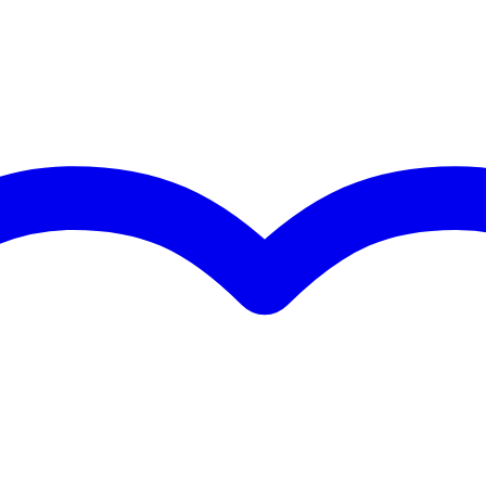
 kg
0 x 35,0 x 35,0 cm
9 kHz
 Ohm):
10 W / 20 W / 40 W
0 W / 40 W
 pollice
 asimmetrica
 cm