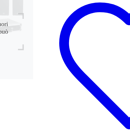
uori
può