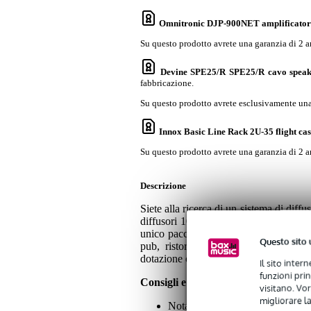
Omnitronic DJP-900NET amplificatore
Su questo prodotto avrete una garanzia di 2 a
Devine SPE25/R SPE25/R cavo speak
fabbricazione.
Su questo prodotto avrete esclusivamente una 
Innox Basic Line Rack 2U-35 flight ca
Su questo prodotto avrete una garanzia di 2 a
Descrizione
Siete alla ricerca di un sistema di diff
diffusori 100V, un amplificatore e un l
unico pacchetto. Appositamente progetta
Questo sito 
pub, ristoranti e strutture simili, m
dotazione offre diverse opzioni di riprod
Il sito inter
funzioni pri
Consigli e osservazioni
visitano. Vor
migliorare la
Nota bene: le dimensioni reciproc