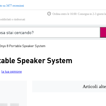
to su 3477 recensioni
Ordina entro le 16:00: Consegna in 2-3 giorni la
soddisfatti o rimborsati
Onyx 8 Portable Speaker System
table Speaker System
la tua opinione
Articoli alte