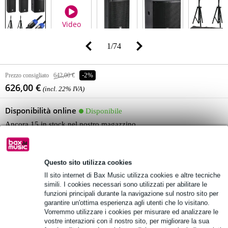
Video
1
/
74
Prezzo consigliato
642,00 €
-2%
626,00 €
(incl. 22% IVA)
Disponibilità online
Disponibile
Ancora 15 in stock nel nostro magazzino
Aggiungi al carrello
Questo sito utilizza cookies
Il sito internet di Bax Music utilizza cookies e altre tecniche
simili. I cookies necessari sono utilizzati per abilitare le
funzioni principali durante la navigazione sul nostro sito per
Ordina adesso = ricevi giovedì
garantire un'ottima esperienza agli utenti che lo visitano.
Oltre 48.000 articoli disponibili
Vorremmo utilizzare i cookies per misurare ed analizzare le
vostre interazioni con il nostro sito, per migliorare la sua
1.250 marchi leader