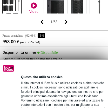
Video
1
/
63
Prezzo consigliato
983,00 €
-3%
958,00 €
(incl. 22% IVA)
Disponibilità online
Disponibile
Ancora 9 in stock nel nostro magazzino
Aggiungi al carrello
Questo sito utilizza cookies
Il sito internet di Bax Music utilizza cookies e altre tecniche
simili. I cookies necessari sono utilizzati per abilitare le
funzioni principali durante la navigazione sul nostro sito per
Ordina prima delle 23:00 = ricevi mercoledì
garantire un'ottima esperienza agli utenti che lo visitano.
Oltre 48.000 articoli disponibili
Vorremmo utilizzare i cookies per misurare ed analizzare le
vostre interazioni con il nostro sito, per migliorare la sua
1.250 marchi leader