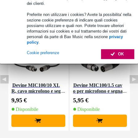
dei clienti.
Preferite non utilizzare i cookies? Avete la possibilita' nella
Accessori (47)
sezione cookie preferenze di indicare quali cookies
possiamo utilizzare e quali non. Potete trovare ulteriori
informazioni sui cookies e sul trattamento dei vostri dati
personali da parte di Bax Music nella sezione
privacy
policy
.
Cookie preferenze
OK
Devine MIC100/10 XL
Devine MIC100/1.5 cav
R, cavo microfono e seg
o per microfono e segna
nale, 10 m
le XLR 1,5 m
9,95 €
5,95 €
8
Disponibile
Disponibile
+
+