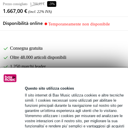
Prezzo consigliato
1.709,95 €
-3%
1.667,00 €
(incl. 22% IVA)
Disponibilità online
Temporaneamente non disponibile
Consegna gratuita
Oltre 48.000 articoli disponibili
1.250 marchi leader
Informazioni sul prodotto
Questo sito utilizza cookies
Il sito internet di Bax Music utilizza cookies e altre tecniche
Specifiche complete
simili. I cookies necessari sono utilizzati per abilitare le
funzioni principali durante la navigazione sul nostro sito per
Vedi anche (1)
garantire un'ottima esperienza agli utenti che lo visitano.
Vorremmo utilizzare i cookies per misurare ed analizzare le
vostre interazioni con il nostro sito, per migliorare la sua
funzionalita' e rendere piu' semplici e vantaggiosi gli acquisti