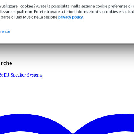
 suono alla perfezione con facilità!
 utilizzare i cookies? Avete la possibilita' nella sezione cookie preferenze di 
izzare e quali non. Potete trovare ulteriori informazioni sui cookies e sul tra
 parte di Bax Music nella sezione
privacy policy
.
resso XLR, out / link / thru
'' (380 mm)
erenze
 specified
 kg
0 - 129 dB
arche
0 Hz
nd & DJ Speaker Systems
 - 49 Hz
 - 749 watt
,8 kg
0 x 65,0 x 56,0 cm