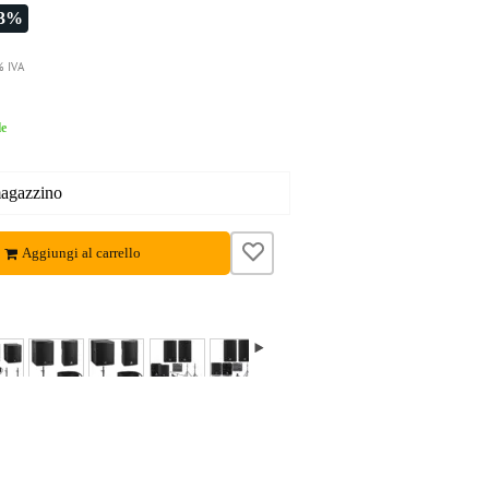
-3%
% IVA
le
magazzino
Aggiungi al carrello