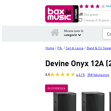
basa
Resi gratuiti
Garanzia di 30 giorni, 
Mostra tutte le
categorie
Home
P.A.
Set di casse
Band & DJ Spea
/
/
/
Devine Onyx 12A (2
4.6
4,6 / 5
358
Valutazioni
IN EVIDENZA