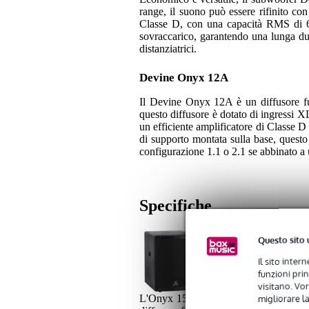
range, il suono può essere rifinito co
Classe D, con una capacità RMS di 600
sovraccarico, garantendo una lunga dura
distanziatrici.
Devine Onyx 12A
Il Devine Onyx 12A è un diffusore full
questo diffusore è dotato di ingressi X
un efficiente amplificatore di Classe 
di supporto montata sulla base, questo
configurazione 1.1 o 2.1 se abbinato a
Specifiche
Questo sito 
4x Devine Onyx 15SA Su
Il sito inter
funzioni pri
visitano. Vor
migliorare la
L'Onyx 15SA-sub di Devine è un subw