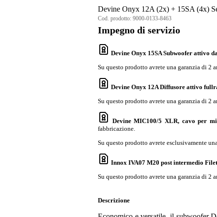
Devine Onyx 12A (2x) + 15SA (4x) S
Cod. prodotto:
9000-0133-8463
Impegno di servizio
Devine Onyx 15SA Subwoofer attivo da 
Su questo prodotto avrete una garanzia di 2 a
Devine Onyx 12A Diffusore attivo fullr
Su questo prodotto avrete una garanzia di 2 a
Devine MIC100/5 XLR, cavo per mic
fabbricazione.
Su questo prodotto avrete esclusivamente una 
Innox IVA07 M20 post intermedio File
Su questo prodotto avrete una garanzia di 2 a
Descrizione
Economico e versatile, il subwoofer 