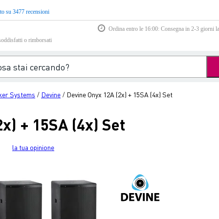
to su 3477 recensioni
Ordina entro le 16:00: Consegna in 2-3 giorni la
soddisfatti o rimborsati
ker Systems
Devine
Devine Onyx 12A (2x) + 15SA (4x) Set
/
/
x) + 15SA (4x) Set
la tua opinione