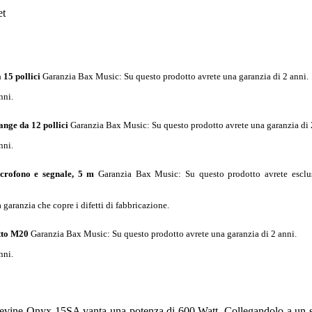
et
15 pollici
Garanzia Bax Music
: Su questo prodotto avrete una garanzia di 2 anni.
nni.
ange da 12 pollici
Garanzia Bax Music
: Su questo prodotto avrete una garanzia di 
nni.
rofono e segnale, 5 m
Garanzia Bax Music
: Su questo prodotto avrete esclu
garanzia che copre i difetti di fabbricazione.
tto M20
Garanzia Bax Music
: Su questo prodotto avrete una garanzia di 2 anni.
nni.
Devine Onyx 15SA vanta una potenza di 600 Watt. Collegandolo a un s