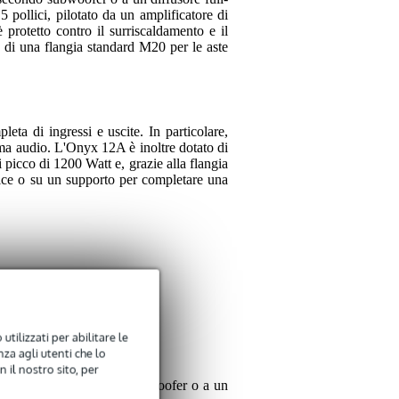
pollici, pilotato da un amplificatore di
rotetto contro il surriscaldamento e il
o di una flangia standard M20 per le aste
ta di ingressi e uscite. In particolare,
ema audio. L'Onyx 12A è inoltre dotato di
picco di 1200 Watt e, grazie alla flangia
rice o su un supporto per completare una
utilizzati per abilitare le
za agli utenti che lo
 il nostro sito, per
legatelo a un secondo subwoofer o a un