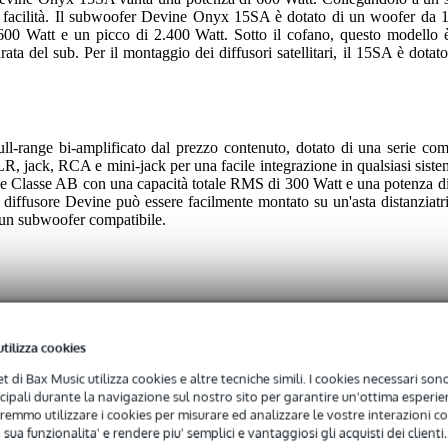
n facilità. Il subwoofer Devine Onyx 15SA è dotato di un woofer da 15 
 Watt e un picco di 2.400 Watt. Sotto il cofano, questo modello è p
ta del sub. Per il montaggio dei diffusori satellitari, il 15SA è dotat
-range bi-amplificato dal prezzo contenuto, dotato di una serie comple
LR, jack, RCA e mini-jack per una facile integrazione in qualsiasi sist
D e Classe AB con una capacità totale RMS di 300 Watt e una potenza di 
 diffusore Devine può essere facilmente montato su un'asta distanziat
 un subwoofer compatibile.
utilizza cookies
bwoofer attivo da 15 pollici
net di Bax Music utilizza cookies e altre tecniche simili. I cookies necessari sono 
ncipali durante la navigazione sul nostro sito per garantire un'ottima esperien
remmo utilizzare i cookies per misurare ed analizzare le vostre interazioni con
 sua funzionalita' e rendere piu' semplici e vantaggiosi gli acquisti dei clienti.
oofer da 600 Watt economico e potente, estremamente versatile. Col