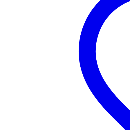
Specifiche
Subwoofer attivo Devine Onyx
Diffusore Bass-Reflex
risposta in frequenza: 35 Hz - 1
SPL massimo: 126 dB
crossover: 120 Hz (24 dB/Ottav
woofer LF: 15 pollici (bobina da 
amplificatore:
classe D
potenza RMS: 600 W
potenza di picco: 2400 W
protezione interna: sovraccaric
connessioni:
ingressi di linea XLR L + 
Uscite XLR L + R (bilancia
Uscite XLR L + R Link (b
Manopole:
Controllo del livello seco
Interruttore X-over: 80 H
Fase 0° - 180
Forma
Sollevamento da terra On
LED: accensione, segnale/limite