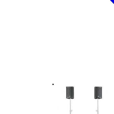
alloggiamento:
compensato di betulla
finitura: nero
griglia: metallo da 1,5 mm
maniglie: 2x integrate, late
attacco a palo intermedio
dimensioni (LxPxA): 53,0 x 62,
peso: 32,5 kg
2x Devine Onyx 12A Diff
L'Onyx 12A di Devine è un diffusore fu
dotata di ingressi XLR, jack, RCA e mi
Caratteristiche
Sustainable product
not
Potenza RMS
200
SPL massimo
13
Diametro del woofer
12