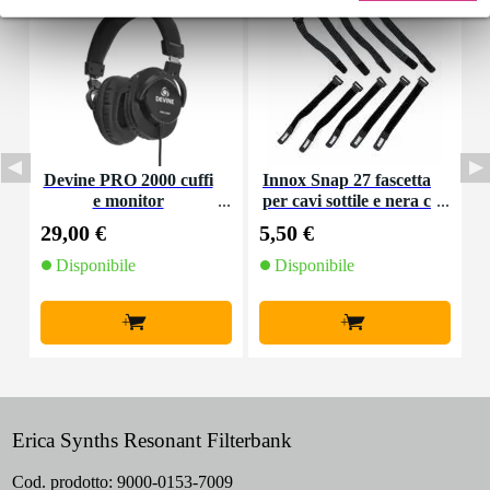
Devine PRO 2000 cuffi
Innox Snap 27 fascetta
D
e monitor
per cavi sottile e nera c
on chiusure a strappo
29,00 €
5,50 €
4
(10 pezzi)
Disponibile
Disponibile
+
+
Erica Synths Resonant Filterbank
Cod. prodotto:
9000-0153-7009