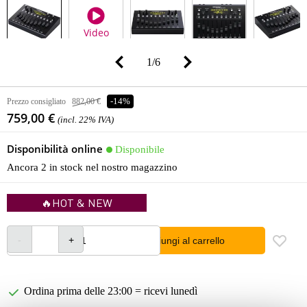
Video
1
/
6
Prezzo consigliato
882,00 €
-14%
759,00 €
(incl. 22% IVA)
Disponibilità online
Disponibile
Ancora 2 in stock nel nostro magazzino
🔥HOT & NEW
Aggiungi al carrello
Ordina prima delle 23:00 = ricevi lunedì