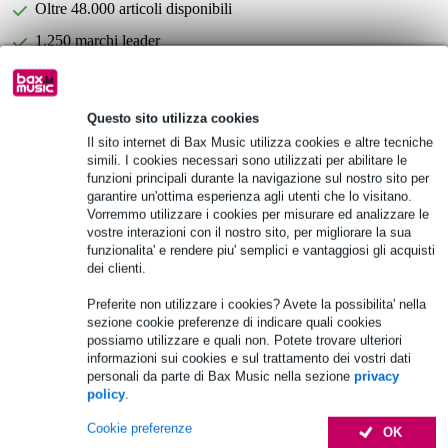
Oltre 48.000 articoli disponibili
1.250 marchi leader
Scegli adesso i 2 anni di garanzia aggiuntiva e molti altri
Questo sito utilizza cookies
vantaggi!
Il sito internet di Bax Music utilizza cookies e altre tecniche
37,95 € di premio
simili. I cookies necessari sono utilizzati per abilitare le
funzioni principali durante la navigazione sul nostro sito per
garantire un'ottima esperienza agli utenti che lo visitano.
Informazioni sul prodotto
Vorremmo utilizzare i cookies per misurare ed analizzare le
vostre interazioni con il nostro sito, per migliorare la sua
Banco di filtri Erica Synths Resonant
funzionalita' e rendere piu' semplici e vantaggiosi gli acquisti
Filtri analogici stereo a 10 bande
dei clienti.
frequenze: 29 Hz, 61 Hz, 115 Hz, 218 Hz, 411 Hz, 777 Hz, 1,5
kHz, 2,8 kHz, 5,2 kHz, 11 kHz
Preferite non utilizzare i cookies? Avete la possibilita' nella
sezione cookie preferenze di indicare quali cookies
Specifiche complete
possiamo utilizzare e quali non. Potete trovare ulteriori
informazioni sui cookies e sul trattamento dei vostri dati
personali da parte di Bax Music nella sezione
privacy
Accessori (58)
policy
.
Cookie preferenze
OK