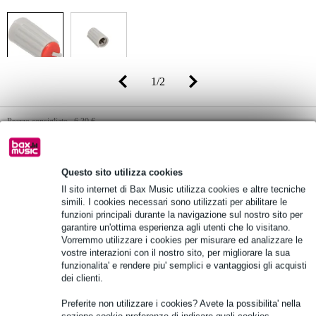
1
/
2
Prezzo consigliato
6,30 €
2,18 €
(incl. 22% IVA)
Disponibilità online
Disponibile
Questo sito utilizza cookies
Ancora 3 in stock nel nostro magazzino
Il sito internet di Bax Music utilizza cookies e altre tecniche
simili. I cookies necessari sono utilizzati per abilitare le
funzioni principali durante la navigazione sul nostro sito per
10% DI SCONTO EXTRA
garantire un'ottima esperienza agli utenti che lo visitano.
CON IL CODICE: EXTRA10
Vorremmo utilizzare i cookies per misurare ed analizzare le
vostre interazioni con il nostro sito, per migliorare la sua
funzionalita' e rendere piu' semplici e vantaggiosi gli acquisti
Aggiungi al carrello
dei clienti.
Preferite non utilizzare i cookies? Avete la possibilita' nella