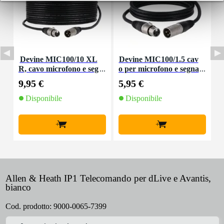
Devine MIC100/10 XL
Devine MIC100/1.5 cav
R, cavo microfono e seg
o per microfono e segna
nale, 10 m
le XLR 1,5 m
9,95 €
5,95 €
8
Disponibile
Disponibile
+
+
Allen & Heath IP1 Telecomando per dLive e Avantis,
bianco
Cod. prodotto:
9000-0065-7399