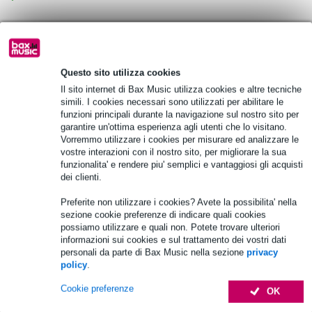
Scegli adesso i 2 anni di garanzia aggiuntiva e molti altri
vantaggi!
25,25 € di premio
Questo sito utilizza cookies
Il sito internet di Bax Music utilizza cookies e altre tecniche
simili. I cookies necessari sono utilizzati per abilitare le
Informazioni sul prodotto
funzioni principali durante la navigazione sul nostro sito per
garantire un'ottima esperienza agli utenti che lo visitano.
Allen & Heath IP1
Vorremmo utilizzare i cookies per misurare ed analizzare le
colore: bianco
vostre interazioni con il nostro sito, per migliorare la sua
funzionalita' e rendere piu' semplici e vantaggiosi gli acquisti
telecomando per la selezione della sorgente, il controllo del livello
dei clienti.
o il richiamo dei preset
Specifiche complete
Preferite non utilizzare i cookies? Avete la possibilita' nella
sezione cookie preferenze di indicare quali cookies
possiamo utilizzare e quali non. Potete trovare ulteriori
Accessori (22)
informazioni sui cookies e sul trattamento dei vostri dati
personali da parte di Bax Music nella sezione
privacy
policy
.
Cookie preferenze
OK