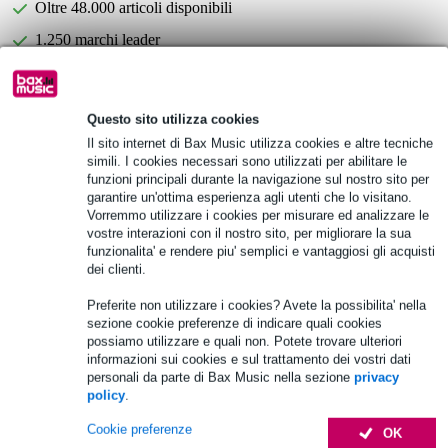
Oltre 48.000 articoli disponibili
1.250 marchi leader
Scegli adesso i 2 anni di garanzia aggiuntiva e molti altri
Questo sito utilizza cookies
vantaggi!
Il sito internet di Bax Music utilizza cookies e altre tecniche
106,95 € di premio
simili. I cookies necessari sono utilizzati per abilitare le
funzioni principali durante la navigazione sul nostro sito per
Informazioni sul prodotto
garantire un'ottima esperienza agli utenti che lo visitano.
Vorremmo utilizzare i cookies per misurare ed analizzare le
Allen & Heath DX164-W
vostre interazioni con il nostro sito, per migliorare la sua
funzionalita' e rendere piu' semplici e vantaggiosi gli acquisti
Ingressi Mic/Line: XLR bilanciati con preamplificatore,
dei clienti.
alimentazione phantom +48V
sensibilità d'ingresso: da -60 a +15dBu
Preferite non utilizzare i cookies? Avete la possibilita' nella
sezione cookie preferenze di indicare quali cookies
Specifiche complete
possiamo utilizzare e quali non. Potete trovare ulteriori
informazioni sui cookies e sul trattamento dei vostri dati
personali da parte di Bax Music nella sezione
privacy
Accessori (11)
policy
.
Cookie preferenze
OK