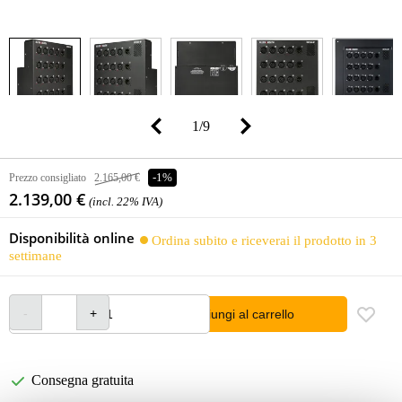
1
/
9
Prezzo consigliato
2.165,00 €
-1%
2.139,00 €
(incl. 22% IVA)
Disponibilità online
Ordina subito e riceverai il prodotto in 3
settimane
Aggiungi al carrello
Consegna gratuita