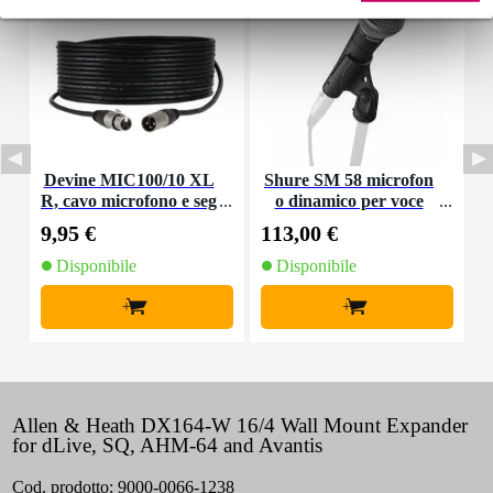
Devine MIC100/10 XL
Shure SM 58 microfon
D
R, cavo microfono e seg
o dinamico per voce
e
nale, 10 m
9,95 €
113,00 €
6
Disponibile
Disponibile
+
+
Allen & Heath DX164-W 16/4 Wall Mount Expander
for dLive, SQ, AHM-64 and Avantis
Cod. prodotto:
9000-0066-1238