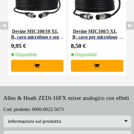
Devine MIC100/10 XL
Devine MIC100/5 XL
D
R, cavo microfono e seg
R, cavo per microfono
nale, 10 m
e segnale, 5 m
9,95 €
8,50 €
2
Disponibile
Disponibile
+
+
Allen & Heath ZEDi-10FX mixer analogico con effetti
Cod. prodotto:
9000-0022-5673
Informazioni sul prodotto