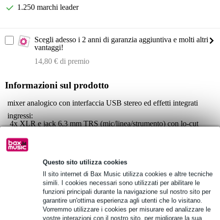
1.250 marchi leader
Scegli adesso i 2 anni di garanzia aggiuntiva e molti altri
vantaggi!
14,80 € di premio
Informazioni sul prodotto
mixer analogico con interfaccia USB stereo ed effetti integrati
ingressi:
4x XLR e jack 6,3 mm TRS (mic/linea/strumento) con lo-cut
2x jack 6,3 mm TRS (linea)
ingresso RCA
uscite:
Questo sito utilizza cookies
uscita principale: 2x XLR
Il sito internet di Bax Music utilizza cookies e altre tecniche
cuffie: jack 6,3 mm stereo (PFL commutabile)
simili. I cookies necessari sono utilizzati per abilitare le
funzioni principali durante la navigazione sul nostro sito per
alimentazione phantom +48 V sui canali da 1 a 4 (commutabile;
garantire un'ottima esperienza agli utenti che lo visitano.
DI su 1 e 2, linea/pad su 3 e 4)
Vorremmo utilizzare i cookies per misurare ed analizzare le
Specifiche complete
vostre interazioni con il nostro sito, per migliorare la sua