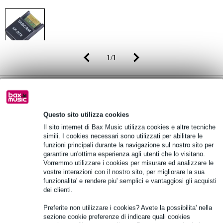
1
/
1
Prezzo consigliato
66,00 €
-17%
55,00 €
(incl. 22% IVA)
Questo sito utilizza cookies
Disponibilità online
Disponibile
Il sito internet di Bax Music utilizza cookies e altre tecniche
Qualsiasi pezzo in stock nel nostro magazzino
simili. I cookies necessari sono utilizzati per abilitare le
funzioni principali durante la navigazione sul nostro sito per
garantire un'ottima esperienza agli utenti che lo visitano.
Vorremmo utilizzare i cookies per misurare ed analizzare le
Aggiungi al carrello
vostre interazioni con il nostro sito, per migliorare la sua
funzionalita' e rendere piu' semplici e vantaggiosi gli acquisti
dei clienti.
Ordina prima delle 23:00 = ricevi martedì
Preferite non utilizzare i cookies? Avete la possibilita' nella
sezione cookie preferenze di indicare quali cookies
Oltre 48.000 articoli disponibili