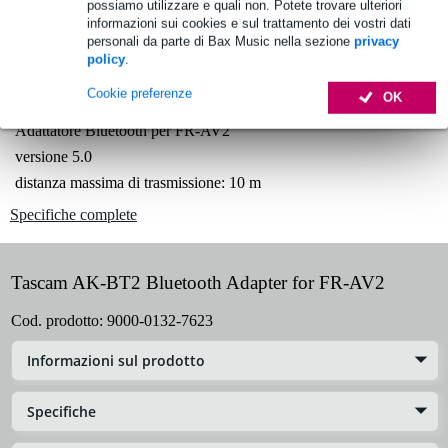
possiamo utilizzare e quali non. Potete trovare ulteriori
informazioni sui cookies e sul trattamento dei vostri dati
1.250 marchi leader
personali da parte di Bax Music nella sezione
privacy
policy
.
Informazioni sul prodotto
Cookie preferenze
OK
Adattatore Bluetooth per FR-AV2
versione 5.0
distanza massima di trasmissione: 10 m
Specifiche complete
Tascam AK-BT2 Bluetooth Adapter for FR-AV2
Cod. prodotto:
9000-0132-7623
Informazioni sul prodotto
Specifiche