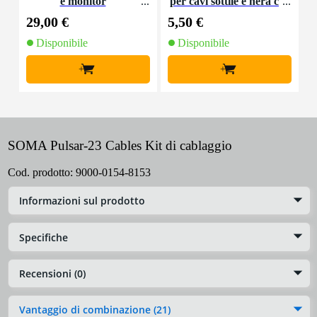
e monitor
per cavi sottile e nera c
on chiusure a strappo
29,00 €
5,50 €
4
(10 pezzi)
Disponibile
Disponibile
+
+
SOMA Pulsar-23 Cables Kit di cablaggio
Cod. prodotto:
9000-0154-8153
Informazioni sul prodotto
Specifiche
Recensioni (0)
Vantaggio di combinazione (21)