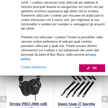
simili. I cookies necessari sono utilizzati per abilitare le
funzioni principali durante la navigazione sul nostro sito per
Informazioni sul prodotto
garantire un'ottima esperienza agli utenti che lo visitano.
Vorremmo utilizzare i cookies per misurare ed analizzare le
set di cavi
vostre interazioni con il nostro sito, per migliorare la sua
adatto per: SOMA Pulsar-23
funzionalita' e rendere piu' semplici e vantaggiosi gli acquisti
dei clienti.
tipo: cavi a morsetto
Specifiche complete
Preferite non utilizzare i cookies? Avete la possibilita' nella
sezione cookie preferenze di indicare quali cookies
possiamo utilizzare e quali non. Potete trovare ulteriori
Accessori (36)
informazioni sui cookies e sul trattamento dei vostri dati
personali da parte di Bax Music nella sezione
privacy
policy
.
Cookie preferenze
OK
Devine PRO 2000 cuffi
Innox Snap 27 fascetta
D