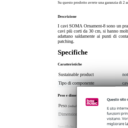
Su questo prodotto avrete una garanzia di 2 a
Descrizione
I cavi SOMA Ornament-8 sono un prati
cavi più corti da 30 cm, si hanno molte
adattano saldamente ai punti di cont
patching.
Specifiche
Caratteristiche
Sustainable product
not
Tipo di componente
cav
Peso e dimensioni imballaggio incluso
Questo sito 
Peso
30
(imballaggio incluso)
Il sito inter
funzioni pri
Dimensioni
15,
(imballaggio incluso)
visitano. Vor
migliorare la
Specifiche