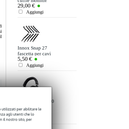
cuffie monitor
Cavo MIDI 5 pin
29,00 €
4,50 €
DIN maschio - 5
Valutazione
pin DIN maschio
Aggiungi
Aggiungi
3m
Commento
8
i
l
Innox Snap 27
Devine JACM/10
fascetta per cavi
cavo segnale mono
5,50 €
9,95 €
sottile e nera con
jack - jack 10 m
chiusure a strappo
Aggiungi
Aggiungi
Inviare
(10 pezzi)
Devine PRO 4000
Devine PRO 5000
cuffie over-ear
cuffie monitor
utilizzati per abilitare le
49,00 €
55,00 €
za agli utenti che lo
Aggiungi
Aggiungi
 il nostro sito, per