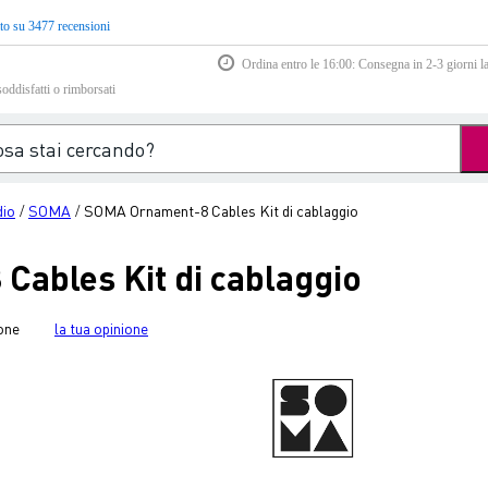
to su 3477 recensioni
Ordina entro le 16:00: Consegna in 2-3 giorni la
soddisfatti o rimborsati
dio
SOMA
SOMA Ornament-8 Cables Kit di cablaggio
/
/
ables Kit di cablaggio
one
la tua opinione