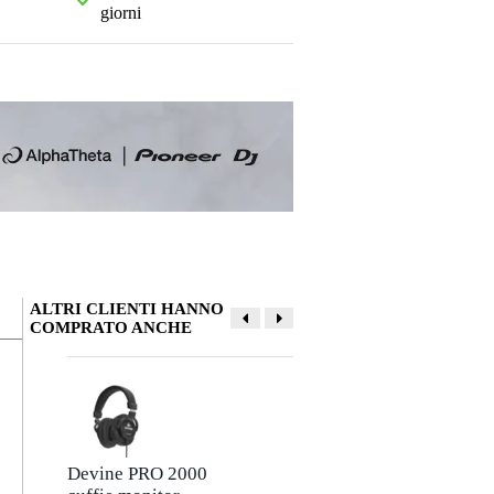
giorni
ALTRI CLIENTI HANNO
COMPRATO ANCHE
La tua opinione
Soprannome
Non ci sono ancora recensioni per questo prodotto.
Devine PRO 2000
Devine VM1030