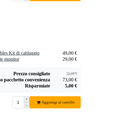
Innox RP AC set di
Innox RP 2U
accessori per rack
pannello cieco
5,95 €
4,95 €
chiuso 19''
Aggiungi
Aggiungi
es Kit di cablaggio
49,00 €
ie monitor
29,00 €
Prezzo consigliato
78,00 €
o pacchetto convenienza
73,00 €
Risparmiate
5,00 €
+
Aggiungi al carrello
-