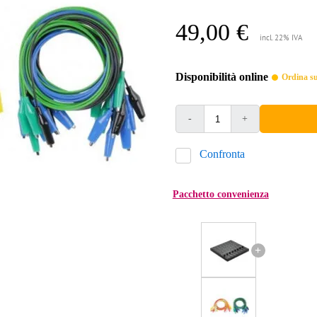
49,00 €
incl. 22% IVA
Disponibilità online
Ordina sub
-
+
Confronta
Pacchetto convenienza
+