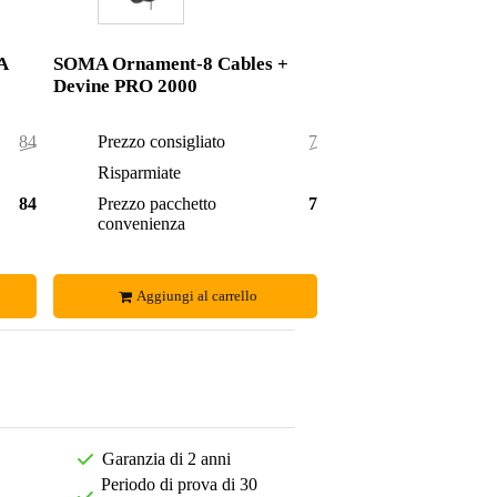
A
SOMA Ornament-8 Cables +
Devine PRO 2000
848,00 €
Prezzo consigliato
78,00 €
3,00 €
Risparmiate
5,00 €
845,00 €
Prezzo pacchetto
73,00 €
convenienza
Aggiungi al carrello
Garanzia di 2 anni
Periodo di prova di 30