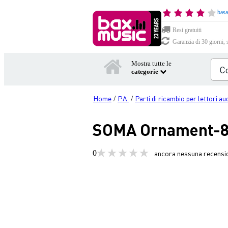
basa
Resi gratuiti
Garanzia di 30 giorni, 
Mostra tutte le
categorie
Home
P.A.
Parti di ricambio per lettori au
/
/
SOMA Ornament-8 C
0
ancora nessuna recensi