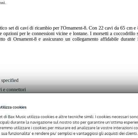
nni.
co set di cavi di ricambio per l'Ornament-8. Con 22 cavi da 65 cm e 
 opzioni per le connessioni vicine e lontane. I morsetti a coccodrillo s
atto di Ornament-8 e assicurano un collegamento affidabile durante i
 specified
i e connettori
utilizza cookies
0 gr
net di Bax Music utilizza cookies e altre tecniche simili. I cookies necessari sono 
ncipali durante la navigazione sul nostro sito per garantire un'ottima esperien
0 x 15,0 x 7,0 cm
remmo utilizzare i cookies per misurare ed analizzare le vostre interazioni con
 sua funzionalita' e rendere piu' semplici e vantaggiosi gli acquisti dei clienti.