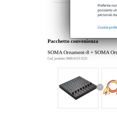
Preferite non
set di cavi
possiamo util
adatto per: SOMA Ornament-8
personali da
tipo: cavi a clip (clip a coccodril
numero totale di cavi: 30
cavi da 65 cm: 22
Cookie pref
cavi da 30 cm: 8
colore: vari
Pacchetto convenienza
SOMA Ornament-8 + SOMA Orn
Cod. prodotto: 9000-0155-5232
+