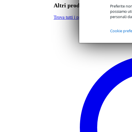
MPC X Edizione speciale
Altri prodotti di Native Instr
Preferite non
MPC Key 61
possiamo util
MPC One
personali da
MPC Live II
Trova tutti i prodotti del marchio Native I
MPC X
Hardware MPC Live
Cookie pref
Versione: MPC 3.4 o superiore