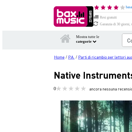
basa
Resi gratuiti
Garanzia di 30 giorni, 
Mostra tutte le
categorie
Home
P.A.
Parti di ricambio per lettori au
/
/
Native Instrument
0
ancora nessuna recensi