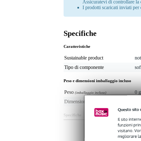
Assicuratevi di controllare la
I prodotti scaricati inviati pe
Specifiche
Caratteristiche
Sustainable product
not
Tipo di componente
so
Peso e dimensioni imballaggio incluso
Peso
0 g
(imballaggio incluso)
Dimensioni
No
(imballaggio incluso)
Questo sito 
Specifiche
Il sito inter
funzioni pri
Destinato a:
visitano. Vor
MPC Key 37
migliorare la
MPC One+