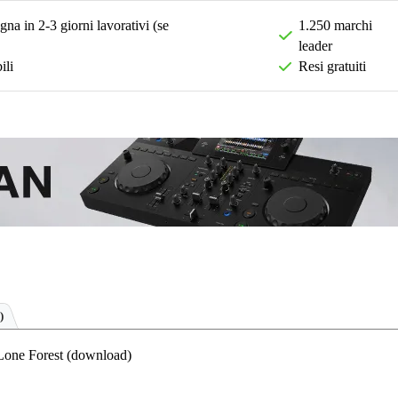
na in 2-3 giorni lavorativi (se
1.250 marchi
leader
ili
Resi gratuiti
)
Lone Forest (download)