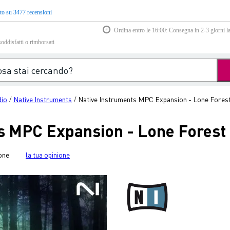
to su 3477 recensioni
Ordina entro le 16:00: Consegna in 2-3 giorni la
soddisfatti o rimborsati
dio
Native Instruments
Native Instruments MPC Expansion - Lone Fores
/
/
s MPC Expansion - Lone Forest
one
la tua opinione