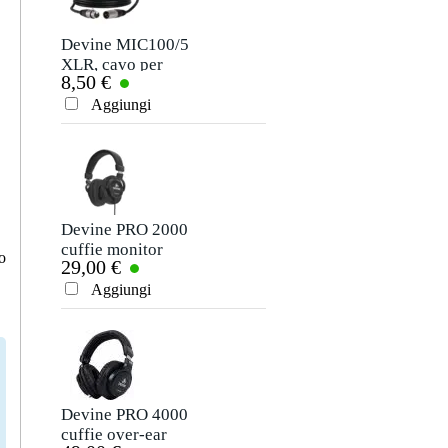
Soprannome
Non ci sono ancora recensioni per questo prodotto.
Devine MIC100/5
Devine JACM/5
XLR, cavo per
cavo segnale mono
8,50 €
6,95 €
microfono e
jack - jack 5 m
Valutazione
segnale, 5 m
Aggiungi
Aggiungi
Commento
Devine PRO 2000
Sennheiser HD-25
cuffie monitor
cuffie monitor
o
29,00 €
119,00 €
Aggiungi
Aggiungi
Inviare
Devine PRO 4000
Devine VM1030
cuffie over-ear
Cavo MIDI 5 pin