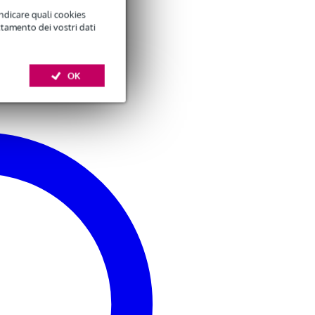
indicare quali cookies
ttamento dei vostri dati
Devine JACS/3
Devine PRO 3000
cavo segnale stereo
cuffie monitor
OK
3,50 €
35,00 €
jack - jack 3 m
Aggiungi
Aggiungi