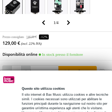
1
/
4
Prezzo consigliato
146,00 €
-12%
129,00 €
(incl. 22% IVA)
Disponibilità online
In stock presso il fornitore
Aggiungi al carrello
Questo sito utilizza cookies
Ordine prima di 16:00 = in circa 3 giorni lavorativi a domicilio
Il sito internet di Bax Music utilizza cookies e altre tecniche
Oltre 48.000 articoli disponibili
simili. I cookies necessari sono utilizzati per abilitare le
funzioni principali durante la navigazione sul nostro sito per
1.250 marchi leader
garantire un'ottima esperienza agli utenti che lo visitano.