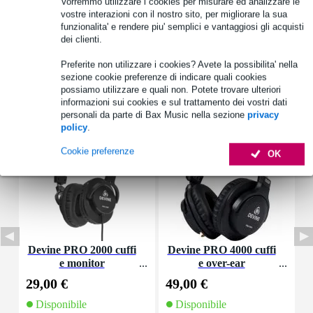
Vorremmo utilizzare i cookies per misurare ed analizzare le
vostre interazioni con il nostro sito, per migliorare la sua
funzionalita' e rendere piu' semplici e vantaggiosi gli acquisti
Informazioni sul prodotto
dei clienti.
Specifiche complete
Preferite non utilizzare i cookies? Avete la possibilita' nella
sezione cookie preferenze di indicare quali cookies
possiamo utilizzare e quali non. Potete trovare ulteriori
Accessori (34)
informazioni sui cookies e sul trattamento dei vostri dati
personali da parte di Bax Music nella sezione
privacy
policy
.
Cookie preferenze
OK
Devine PRO 2000 cuffi
Devine PRO 4000 cuffi
A
e monitor
e over-ear
s
29,00 €
49,00 €
2
Disponibile
Disponibile