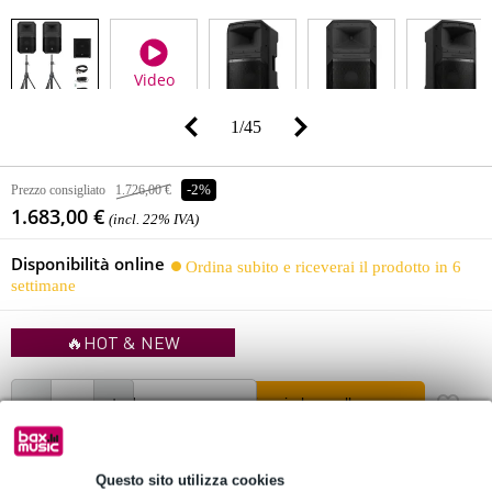
Video
1
/
45
Prezzo consigliato
1.726,00 €
-2%
1.683,00 €
(incl. 22% IVA)
Disponibilità online
Ordina subito e riceverai il prodotto in 6
settimane
🔥HOT & NEW
Aggiungi al carrello
Questo sito utilizza cookies
Consegna gratuita