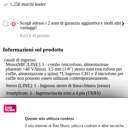
1.250 marchi leader
Scegli adesso i 2 anni di garanzia aggiuntiva e molti altri
vantaggi!
8,65 € di premio
Informazioni sul prodotto
canali di ingresso:
Mono[MIC/LINE]: 1 - combo (microfono, alimentazione
phantom +48 V/linea), 3,5 mm (1/8") stereo mini (microfono per
cuffie, alimentazione a spina) *L'ingresso CH1 e il microfono per
cuffie non possono essere utilizzati contemporaneamente.
Stereo [LINE]: 1 - Ingresso stereo di linea/chitarra (mono)
Smartphone: 1 - Ingresso/uscita mini a 4 pin (TRRS)
canali di uscita:
Cuffie: 1 - cuffie / auricolari *Non possono essere utilizzate
contemporaneamente
Smartphone: 1 - ingresso/uscita mini a 4 pin (TRRS)
Questo sito utilizza cookies
USCITA MONITOR: 2 - L/R stereo: cuffie, RCA
Il sito internet di Bax Music utilizza cookies e altre tecniche