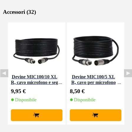
Accessori (32)
Devine MIC100/10 XL
Devine MIC100/5 XL
D
R, cavo microfono e seg
R, cavo per microfono
o
nale, 10 m
e segnale, 5 m
9,95 €
8,50 €
4
Disponibile
Disponibile
+
+