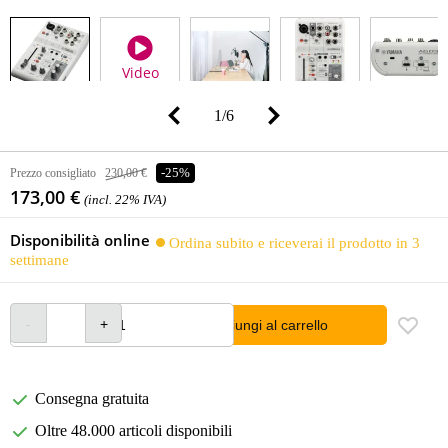
Video
1
/
6
Prezzo consigliato
230,00 €
-25%
173,00 €
(incl. 22% IVA)
Disponibilità online
Ordina subito e riceverai il prodotto in 3
settimane
Aggiungi al carrello
Consegna gratuita
Oltre 48.000 articoli disponibili