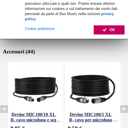
possiamo utilizzare e quali non. Potete trovare ulteriori
informazioni sui cookies e sul trattamento dei vostri dati
personali da parte di Bax Music nella sezione
privacy
policy
.
Cookie preferenze
OK
Accessori (44)
Devine MIC100/10 XL
Devine MIC100/5 XL
D
R, cavo microfono e seg
R, cavo per microfono
nale, 10 m
e segnale, 5 m