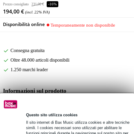
Prezzo consigliato
231,00 €
-16%
194,00 €
(incl. 22% IVA)
Disponibilità online
Temporaneamente non disponibile
Consegna gratuita
Oltre 48.000 articoli disponibili
1.250 marchi leader
Informazioni sul prodotto
design vintage tipico degli anni 50
range di frequenza ottimizzato per una riproduzione naturale di
voce e canto
Questo sito utilizza cookies
range di frequenza: 50 Hz - 15.000 Hz
Il sito internet di Bax Music utilizza cookies e altre tecniche
simili. I cookies necessari sono utilizzati per abilitare le
Specifiche complete
funzioni principali durante la navigazione sul nostro sito per