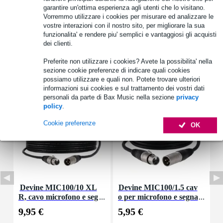
garantire un'ottima esperienza agli utenti che lo visitano.
Vedi anche (4)
Vorremmo utilizzare i cookies per misurare ed analizzare le
vostre interazioni con il nostro sito, per migliorare la sua
funzionalita' e rendere piu' semplici e vantaggiosi gli acquisti
dei clienti.
Preferite non utilizzare i cookies? Avete la possibilita' nella
sezione cookie preferenze di indicare quali cookies
Accessori (19)
possiamo utilizzare e quali non. Potete trovare ulteriori
informazioni sui cookies e sul trattamento dei vostri dati
personali da parte di Bax Music nella sezione
privacy
policy
.
Cookie preferenze
OK
Devine MIC100/10 XL
Devine MIC100/1.5 cav
R, cavo microfono e seg
o per microfono e segna
nale, 10 m
le XLR 1,5 m
9,95 €
5,95 €
8