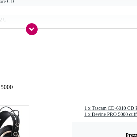
tore CD
 2 U
 kg
5 x 39,5 x 19,0 cm
 5000
1 x Tascam CD-6010 CD P
1 x Devine PRO 5000 cuff
Prezz