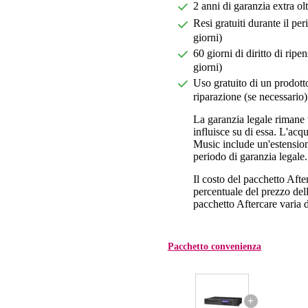
2 anni di garanzia extra ol
Resi gratuiti durante il pe
giorni)
60 giorni di diritto di ri
giorni)
Uso gratuito di un prodotto
riparazione (se necessario)
La garanzia legale rimane 
influisce su di essa. L'acq
Music include un'estension
periodo di garanzia legale.
Il costo del pacchetto Aft
percentuale del prezzo dell'
pacchetto Aftercare varia da
Pacchetto convenienza
+