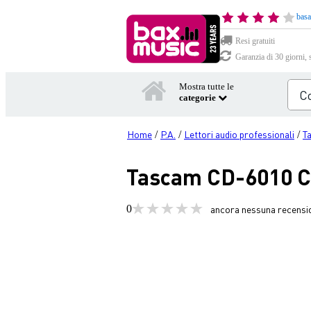
basa
Resi gratuiti
Garanzia di 30 giorni, 
Mostra tutte le
categorie
Home
P.A.
Lettori audio professionali
T
/
/
/
Tascam CD-6010 C
0
ancora nessuna recensi