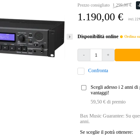
Prezzo consigliato
1.299,00 €
1.190,00 €
incl. 22
Disponibilità online
Ordina sub
-
+
Confronta
Scegli adesso i 2 anni di 
vantaggi!
59,50 € di premio
Bax Music Guarantee: Su quest
anni.
Se sceglie il potrà ottenere: