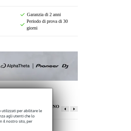
Garanzia di 2 anni
Periodo di prova di 30
giorni
ALTRI CLIENTI HANNO
utilizzati per abilitare le
COMPRATO ANCHE
za agli utenti che lo
 il nostro sito, per
La tua opinione