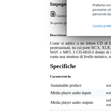
Impegno di servizio
Preferite non
possiamo util
personali da
Garanzia Bax Music
: Su questo prodotto
Su questo prodotto avrete una garanzia di 2 a
Cookie pref
Descrizione
Come si addice a un lettore CD di fa
professionali, tra cui porte RCA, XL
WAV e MP3. Il CD-6010 è dotato di un
vanta una struttura di livello turistico, 
Specifiche
Caratteristiche
Sustainable product
not
Media player audio inputs
not
un
Media player audio outputs
ou