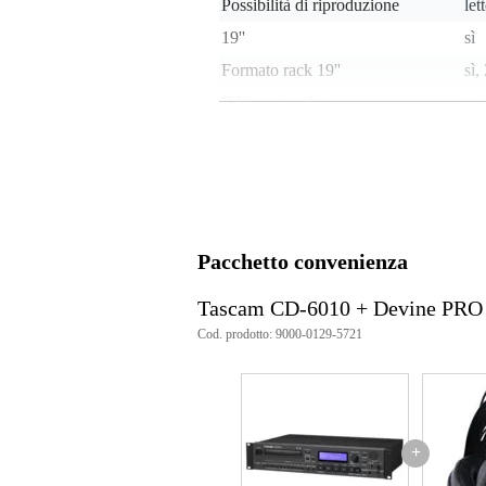
Possibilità di riproduzione
let
19''
sì
Formato rack 19''
sì,
DJ functionality
no
Peso e dimensioni imballaggio incluso
Peso
6,6
(imballaggio incluso)
Dimensioni
55,
(imballaggio incluso)
Pacchetto convenienza
Tascam CD-6010 + Devine PRO
Cod. prodotto: 9000-0129-5721
+