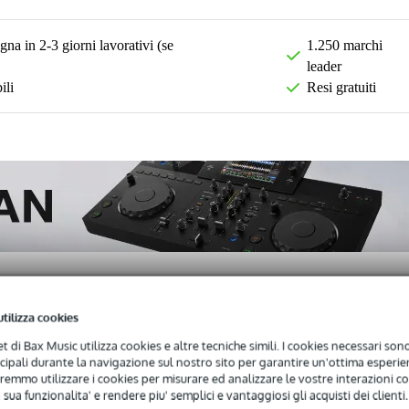
na in 2-3 giorni lavorativi (se
1.250 marchi
leader
ili
Resi gratuiti
utilizza cookies
)
net di Bax Music utilizza cookies e altre tecniche simili. I cookies necessari sono 
ncipali durante la navigazione sul nostro sito per garantire un'ottima esperien
remmo utilizzare i cookies per misurare ed analizzare le vostre interazioni con
 sua funzionalita' e rendere piu' semplici e vantaggiosi gli acquisti dei clienti.