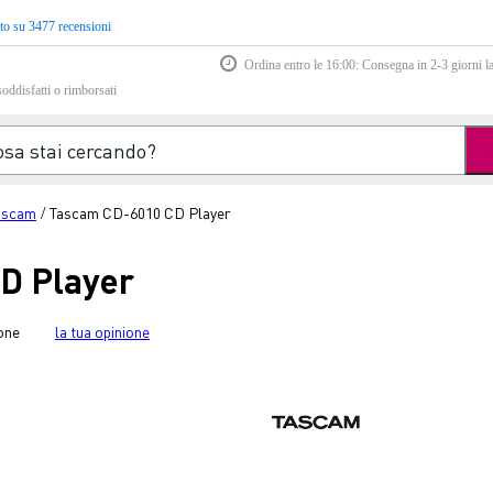
to su 3477 recensioni
Ordina entro le 16:00: Consegna in 2-3 giorni la
soddisfatti o rimborsati
ascam
Tascam CD-6010 CD Player
/
D Player
one
la tua opinione