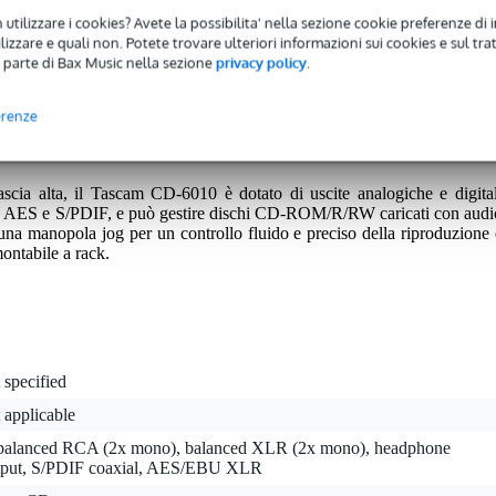
 utilizzare i cookies? Avete la possibilita' nella sezione cookie preferenze di 
izzare e quali non. Potete trovare ulteriori informazioni sui cookies e sul tra
 parte di Bax Music nella sezione
privacy policy
.
 avrete una garanzia di 2 anni.
nni.
erenze
scia alta, il Tascam CD-6010 è dotato di uscite analogiche e digital
R, AES e S/PDIF, e può gestire dischi CD-ROM/R/RW caricati con audi
a manopola jog per un controllo fluido e preciso della riproduzione 
montabile a rack.
 specified
 applicable
balanced RCA (2x mono), balanced XLR (2x mono), headphone
tput, S/PDIF coaxial, AES/EBU XLR