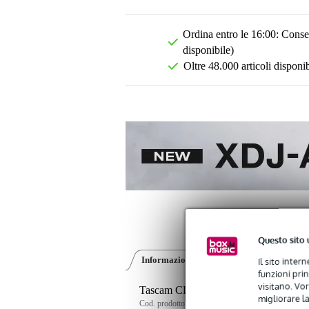
Ordina entro le 16:00: Conseg
disponibile)
Oltre 48.000 articoli disponib
Questo sito 
Informazioni sul prodotto
Recensioni
(0
Il sito inter
funzioni pri
visitano. Vor
Tascam CD-6010 CD Player
migliorare la
Cod. prodotto:
9000-0129-3502