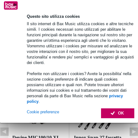
Informazioni sul prodotto
Questo sito utilizza cookies
Il sito internet di Bax Music utilizza cookies e altre tecniche
potenza efficace: 10 W
simili. I cookies necessari sono utilizzati per abilitare le
potenza di picco: 20 W
funzioni principali durante la navigazione sul nostro sito per
garantire un'ottima esperienza agli utenti che lo visitano.
impedenza z: 8 ohm
Vorremmo utilizzare i cookies per misurare ed analizzare le
vostre interazioni con il nostro sito, per migliorare la sua
Specifiche complete
funzionalita' e rendere piu' semplici e vantaggiosi gli acquisti
dei clienti.
Accessori (7)
Preferite non utilizzare i cookies? Avete la possibilita' nella
sezione cookie preferenze di indicare quali cookies
possiamo utilizzare e quali non. Potete trovare ulteriori
informazioni sui cookies e sul trattamento dei vostri dati
personali da parte di Bax Music nella sezione
privacy
policy
.
Cookie preferenze
OK
Devine MIC100/10 XL
Innox Snap 27 fascetta