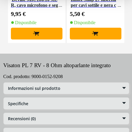
R, cavo microfono e seg
per cavi sottile e nera c
K
nale, 10 m
on chiusure a strappo
9,95 €
5,50 €
9
(10 pezzi)
Disponibile
Disponibile
+
+
Visaton PL 7 RV - 8 Ohm altoparlante integrato
Cod. prodotto:
9000-0152-9208
Informazioni sul prodotto
Specifiche
Recensioni (0)