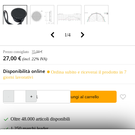
1
/
4
Prezzo consigliato
35,00 €
27,00 €
(incl. 22% IVA)
Disponibilità online
Ordina subito e riceverai il prodotto in 7
giorni lavorativi
Aggiungi al carrello
Oltre 48.000 articoli disponibili
1.250 marchi leader