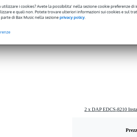
0 - 219 mm
 utilizzare i cookies? Avete la possibilita' nella sezione cookie preferenze di 
izzare e quali non. Potete trovare ulteriori informazioni sui cookies e sul tra
cm
 parte di Bax Music nella sezione
privacy policy
.
ro
 - 15,9 kHz
erenze
0 - 149 Hz
 specificato
 specified
 kg
0 x 23,5 x 9,5 cm
2 x DAP EDCS-8210 Instal
S-8210
Prezz