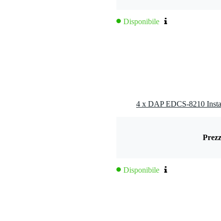
Disponibile
nora (SPL): 97 dB
Hz
i
4 x DAP EDCS-8210 Instal
Prezz
Disponibile