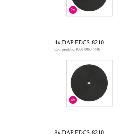
tensione di linea: 100 volt
potenza: 5/10 Watt
2x
livello massimo di pressione so
dispersione: 360 x 180 gradi
impedenza: 0,072 kΩ
gamma di frequenza: 100 - 15K
potenza massima: 10 Watt
foro di montaggio: 210 millimetr
4x DAP EDCS-8210
peso: 1 chilogrammo
Cod. prodotto: 9000-0068-4446
dimensioni: 232 x 90 millimetri
4x
8x DAP EDCS-8210