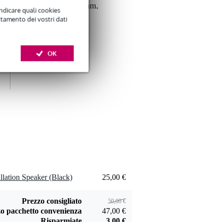
speaker 2x 1,5 mm,
indicare quali cookies
4,62 €
al metro
ttamento dei vostri dati
Aggiungi
OK
lation Speaker (Black)
25,00 €
Prezzo consigliato
50,00 €
o pacchetto convenienza
47,00 €
Risparmiate
3,00 €