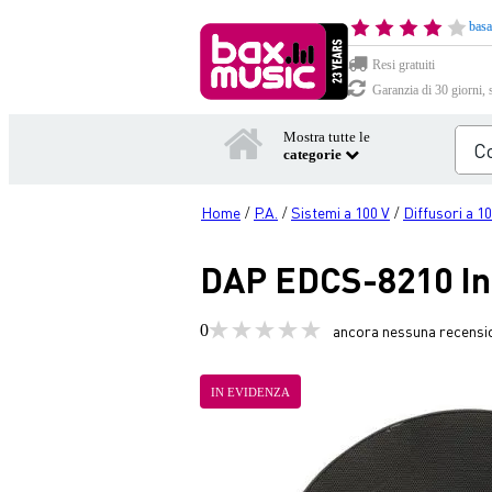
basa
Resi gratuiti
Garanzia di 30 giorni, 
Mostra tutte le
categorie
Home
P.A.
Sistemi a 100 V
Diffusori a 1
/
/
/
DAP EDCS-8210 Ins
0
ancora nessuna recensi
IN EVIDENZA