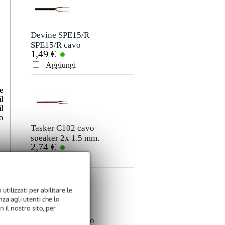
Soprannome
Non ci sono ancora recensioni per questo prodotto.
Devine SPE15/R
SPE15/R cavo
1,49 €
speaker 2x 1,5
Valutazione
mm2 per metro
Aggiungi
Commento
e
l
l
o
Tasker C102 cavo
speaker 2x 1,5 mm,
2,74 €
1,00 m
Aggiungi
Inviare
utilizzati per abilitare le
za agli utenti che lo
 il nostro sito, per
Tasker C275 cavo