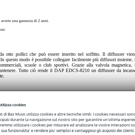
 avrete una garanzia di 2 anni.
nni.
tto pollici che può essere inserito nel soffitto. Il diffusore vien
 In questo modo è possibile collegare facilmente più diffusori insieme, i
ommerciali, scuole o club sportivi. Grazie alla valvola magnetica, i
a mantenere. Tutto ciò rende il DAP EDCS-8210 un diffusore da incass
te.
utilizza cookies
s
net di Bax Music utilizza cookies e altre tecniche simili. I cookies necessari sono 
ncipali durante la navigazione sul nostro sito per garantire un'ottima esperien
 specified
remmo utilizzare i cookies per misurare ed analizzare le vostre interazioni con
 sua funzionalita' e rendere piu' semplici e vantaggiosi gli acquisti dei clienti.