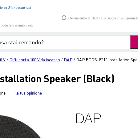
to su 3477 recensioni
Ordina entro le 16:00: Consegna in 2-3 giorni la
soddisfatti o rimborsati
00 V
Diffusori a 100 V da incasso
DAP
DAP EDCS-8210 Installation Spea
/
/
/
tallation Speaker (Black)
one
la tua opinione