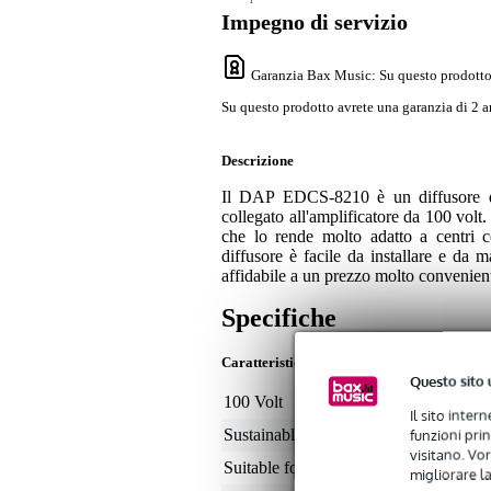
Impegno di servizio
Garanzia Bax Music
: Su questo prodotto
Su questo prodotto avrete una garanzia di 2 a
Descrizione
Il DAP EDCS-8210 è un diffusore da o
collegato all'amplificatore da 100 volt.
che lo rende molto adatto a centri c
diffusore è facile da installare e d
affidabile a un prezzo molto convenien
Specifiche
Caratteristiche
Questo sito 
100 Volt
ye
Il sito inter
funzioni pri
Sustainable product
not
visitano. Vor
Suitable for outdoors
no
migliorare la