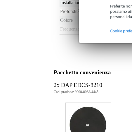
Installation diameter
21
Preferite non
possiamo util
Profondità di installazione
9 
personali da
Colore
ne
Frequenza massima
15
Cookie pref
Frequenza minima
10
Impedenza nominale
non
Potenza RMS
not
Impermeabile
no
Pacchetto convenienza
Peso e dimensioni imballaggio incluso
2x DAP EDCS-8210
Peso
1,1
(imballaggio incluso)
Cod. prodotto: 9000-0068-4445
Dimensioni
24,
(imballaggio incluso)
Specifiche
Diffusore da incasso DAP EDC
Colore: nero
dimensioni del woofer: 8 pollici