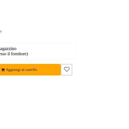
le
magazzino
sso il fornitore)
Aggiungi al carrello