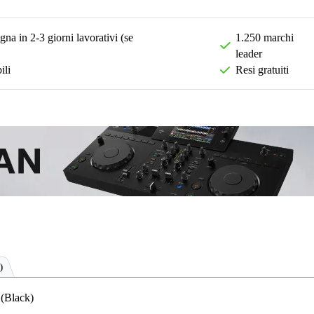
na in 2-3 giorni lavorativi (se
1.250 marchi
leader
ili
Resi gratuiti
)
(Black)