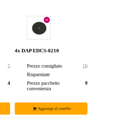
4x
4x DAP EDCS-8210
50,00 €
Prezzo consigliato
100,00 €
3,00 €
Risparmiate
8,00 €
47,00 €
Prezzo pacchetto
92,00 €
convenienza
Aggiungi al carrello