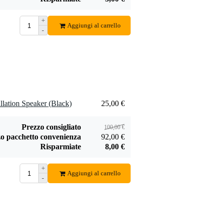
+
Aggiungi al carrello
-
lation Speaker (Black)
25,00 €
Prezzo consigliato
100,00 €
o pacchetto convenienza
92,00 €
Risparmiate
8,00 €
+
Aggiungi al carrello
-