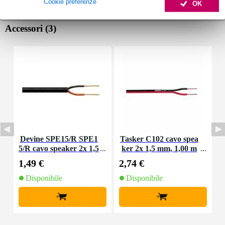
Cookie preferenze
OK
Accessori (3)
Devine SPE15/R SPE1
Tasker C102 cavo spea
T
5/R cavo speaker 2x 1,5
ker 2x 1,5 mm, 1,00 m
k
mm2 per metro
1,49 €
2,74 €
4
Disponibile
Disponibile
+
+