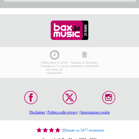
Ordina entro le 16:00:
Garanzia di 30 giorni,
Consegna in 2-3 giorni
soddisfatti o rimborsati
lavorativi (se
disponibile)
Disclaimer
|
Politica sulla privacy
|
Impostazioni cookie
basato su 3477 recensioni