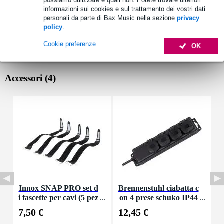
informazioni sui cookies e sul trattamento dei vostri dati
personali da parte di Bax Music nella sezione
privacy
policy
.
Cookie preferenze
OK
Accessori (4)
Innox SNAP PRO set d
Brennenstuhl ciabatta c
B
i fascette per cavi (5 pez
on 4 prese schuko IP44
c
zi)
7,50 €
12,45 €
1