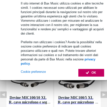
Il sito internet di Bax Music utilizza cookies e altre tecniche
Specifiche complete
simili. I cookies necessari sono utilizzati per abilitare le
funzioni principali durante la navigazione sul nostro sito per
Vedi anche (4)
garantire un'ottima esperienza agli utenti che lo visitano.
Vorremmo utilizzare i cookies per misurare ed analizzare le
vostre interazioni con il nostro sito, per migliorare la sua
funzionalita' e rendere piu' semplici e vantaggiosi gli acquisti
dei clienti.
Preferite non utilizzare i cookies? Avete la possibilita' nella
Accessori (72)
sezione cookie preferenze di indicare quali cookies
possiamo utilizzare e quali non. Potete trovare ulteriori
informazioni sui cookies e sul trattamento dei vostri dati
personali da parte di Bax Music nella sezione
privacy
policy
.
Cookie preferenze
OK
Devine MIC100/10 XL
Devine MIC100/5 XL
R, cavo microfono e seg
R, cavo per microfono
d
nale, 10 m
e segnale, 5 m