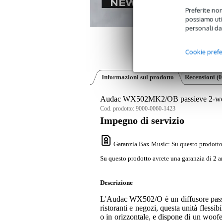
Preferite non
possiamo util
personali da
Cookie pref
Informazioni sul prodotto
Recensioni
(0
Audac WX502MK2/OB passieve 2-weg 
Cod. prodotto:
9000-0060-1423
Impegno di servizio
Garanzia Bax Music
: Su questo prodotto
Su questo prodotto avrete una garanzia di 2 a
Descrizione
L'Audac WX502/O è un diffusore passiv
ristoranti e negozi, questa unità flessibi
o in orizzontale, e dispone di un woofe