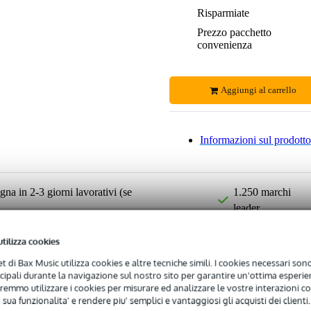
Risparmiate
Prezzo pacchetto
convenienza
Aggiungi al carrello
Informazioni sul prodotto
na in 2-3 giorni lavorativi (se
1.250 marchi
leader
ili
Resi gratuiti
utilizza cookies
net di Bax Music utilizza cookies e altre tecniche simili. I cookies necessari sono 
ncipali durante la navigazione sul nostro sito per garantire un'ottima esperien
remmo utilizzare i cookies per misurare ed analizzare le vostre interazioni con
 sua funzionalita' e rendere piu' semplici e vantaggiosi gli acquisti dei clienti.