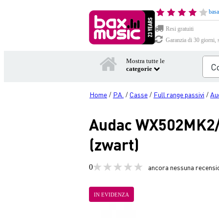
basa
Resi gratuiti
Garanzia di 30 giorni, 
Mostra tutte le
categorie
Home
P.A.
Casse
Full range passivi
Au
/
/
/
/
Audac WX502MK2/O
(zwart)
0
ancora nessuna recensi
IN EVIDENZA