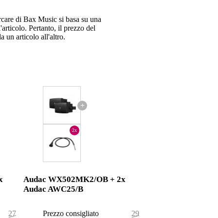
ercare di Bax Music si basa su una
articolo. Pertanto, il prezzo del
 un articolo all'altro.
+
2x
x
Audac WX502MK2/OB + 2x
Audac AWC25/B
279,20 €
Prezzo consigliato
298,80 €