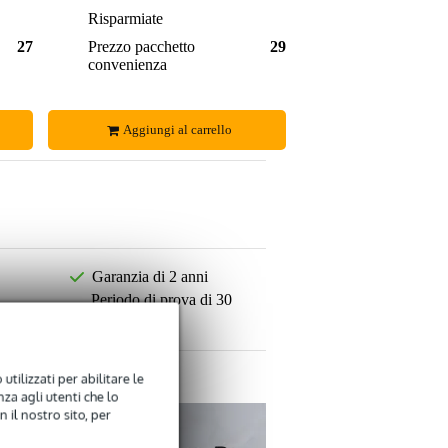
2,20 €
Risparmiate
4,80 €
277,00 €
Prezzo pacchetto
294,00 €
convenienza
Aggiungi al carrello
Garanzia di 2 anni
Periodo di prova di 30
giorni
utilizzati per abilitare le
za agli utenti che lo
 il nostro sito, per