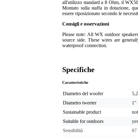
all'utilizzo standard a 8 Ohm, il WX502
Montato sulla staffa in dotazione, q
essere riposizionato secondo le necessit
Consigli e osservazioni
Please note: All WX outdoor speaker
source side. These wires are generall
waterproof connection.
Specifiche
Caratteristiche
Diametro del woofer
5,2
Diametro tweeter
1"
Sustainable product
not
Suitable for outdoors
ye
Sensibilità
87