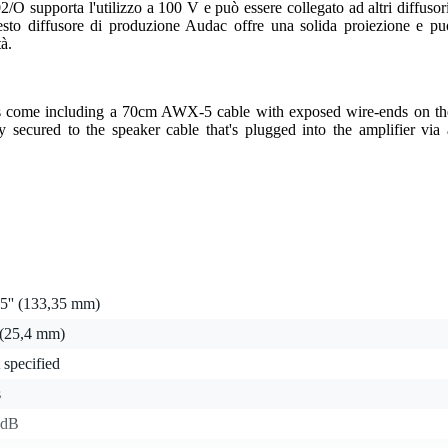
/O supporta l'utilizzo a 100 V e può essere collegato ad altri diffusori
uesto diffusore di produzione Audac offre una solida proiezione e pu
à.
s come including a 70cm AWX-5 cable with exposed wire-ends on th
y secured to the speaker cable that's plugged into the amplifier via 
5'' (133,35 mm)
 (25,4 mm)
 specified
s
 dB