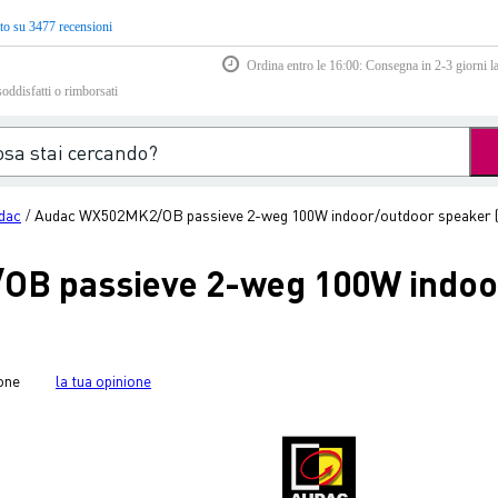
to su 3477 recensioni
Ordina entro le 16:00: Consegna in 2-3 giorni la
soddisfatti o rimborsati
dac
Audac WX502MK2/OB passieve 2-weg 100W indoor/outdoor speaker (
/
B passieve 2-weg 100W indoo
one
la tua opinione