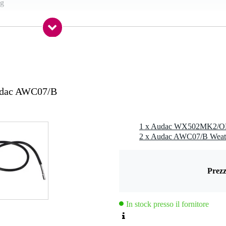
kg
ro
stic
0 - 109 dB
 - 20,9 kHz
dac AWC07/B
 - 59 Hz
ohm
 - 199 watt
- 99 watt
Prezz
roblock
In stock presso il fornitore
 kg