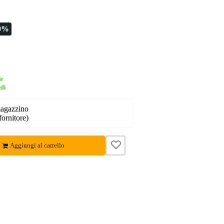
0%
le
edì
magazzino
fornitore)
Aggiungi al carrello