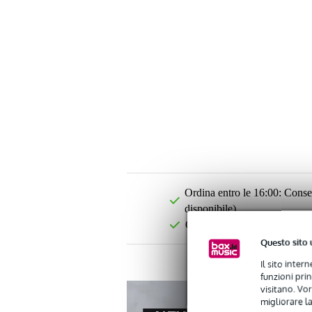
Ordina entro le 16:00: Conseg
disponibile)
Oltre 48.000 articoli disponib
Questo sito 
Il sito inter
funzioni pri
visitano. Vor
migliorare la