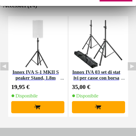
Accessori (14)
Innox IVA S-1 MKII S
Innox IVA 03 set di stat
I
peaker Stand, 1.8m
ivi per casse con borsa
i
(2 pezzi)
19,95 €
35,00 €
7
Disponibile
Disponibile
+
+