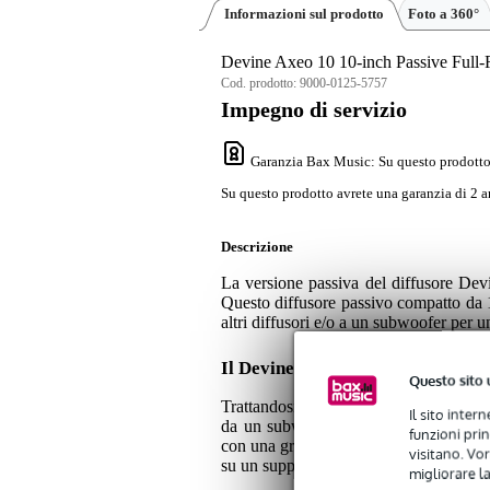
Informazioni sul prodotto
Foto a 360°
Devine Axeo 10 10-inch Passive Full
Cod. prodotto:
9000-0125-5757
Impegno di servizio
Garanzia Bax Music
: Su questo prodotto
Su questo prodotto avrete una garanzia di 2 a
Descrizione
La versione passiva del diffusore Devi
Questo diffusore passivo compatto da 1
altri diffusori e/o a un subwoofer per 
Il Devine Axeo 10
Questo sito 
Trattandosi di un diffusore passivo, i
Il sito inter
da un subwoofer attivo dotato di uscite
funzioni pri
con una griglia metallica, tre maniglie 
visitano. Vor
su un supporto per diffusori da 35 mm, 
migliorare la