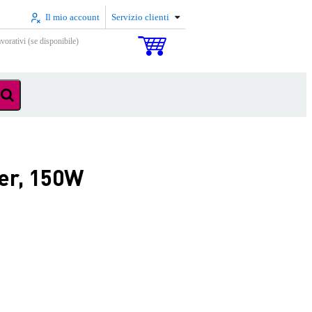
Il mio account
Servizio clienti
vorativi (se disponibile)
er, 150W