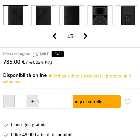
1
/
5
Prezzo consigliato
1.185,00 €
-34%
785,00 €
(incl. 22% IVA)
Disponibilità online
Ordina subito e riceverai il prodotto in 3
settimane
Aggiungi al carrello
Consegna gratuita
Oltre 48.000 articoli disponibili