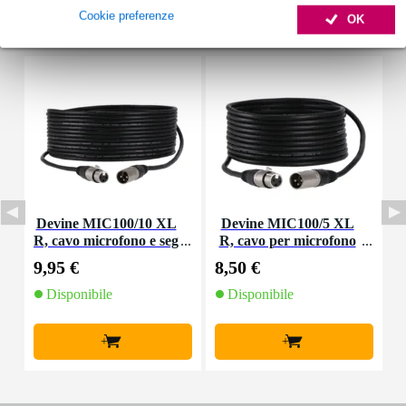
Cookie preferenze
OK
Accessori (5)
Devine MIC100/10 XL
Devine MIC100/5 XL
P
R, cavo microfono e seg
R, cavo per microfono
o
nale, 10 m
e segnale, 5 m
9,95 €
8,50 €
1
Disponibile
Disponibile
+
+