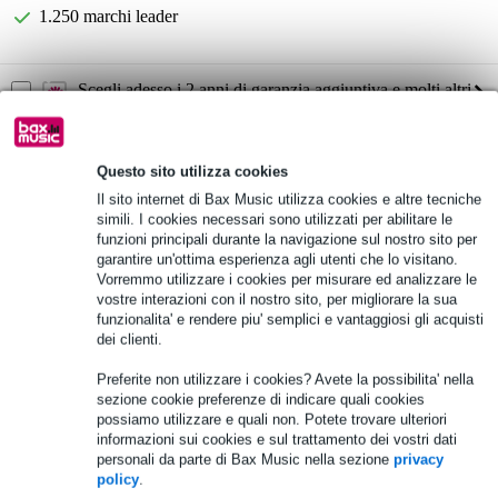
1.250 marchi leader
Scegli adesso i 2 anni di garanzia aggiuntiva e molti altri
vantaggi!
39,25 € di premio
Questo sito utilizza cookies
Informazioni sul prodotto
Il sito internet di Bax Music utilizza cookies e altre tecniche
simili. I cookies necessari sono utilizzati per abilitare le
altoparlante attivo fullrange
funzioni principali durante la navigazione sul nostro sito per
garantire un'ottima esperienza agli utenti che lo visitano.
controllo DSP, preimpostato: D-contour (FOH/Main, monitor, off)
Vorremmo utilizzare i cookies per misurare ed analizzare le
protezione: distorsione (clipping), protezione dai picchi (corrente),
vostre interazioni con il nostro sito, per migliorare la sua
surriscaldamento
funzionalita' e rendere piu' semplici e vantaggiosi gli acquisti
dei clienti.
Specifiche complete
Preferite non utilizzare i cookies? Avete la possibilita' nella
Vedi anche (4)
sezione cookie preferenze di indicare quali cookies
possiamo utilizzare e quali non. Potete trovare ulteriori
informazioni sui cookies e sul trattamento dei vostri dati
personali da parte di Bax Music nella sezione
privacy
policy
.