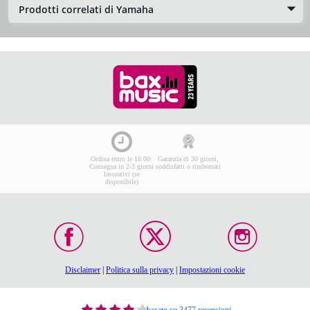
Prodotti correlati di Yamaha
Ordina entro le 16:00:
Garanzia di 30 giorni,
Consegna in 2-3 giorni
soddisfatti o rimborsati
lavorativi (se
disponibile)
Disclaimer
|
Politica sulla privacy
|
Impostazioni cookie
basato su 3477 recensioni