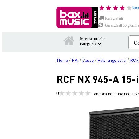
basa
Resi gratuiti
Garanzia di 30 giorni, 
Mostra tutte le
categorie
Home
P.A.
Casse
Full range attivi
RCF
/
/
/
/
RCF NX 945-A 15-i
0
ancora nessuna recensi