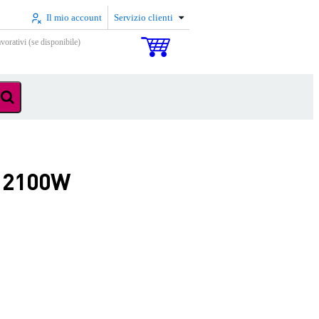
Il mio account
Servizio clienti
vorativi (se disponibile)
, 2100W