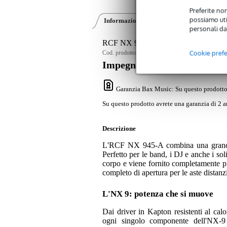
Preferite non
possiamo util
Informazioni sul prodotto
Video (1)
personali da
RCF NX 945-A 15-inch Active Full-
Cookie pref
Cod. prodotto:
9000-0110-5301
Impegno di servizio
Garanzia Bax Music
: Su questo prodotto
Su questo prodotto avrete una garanzia di 2 a
Descrizione
L'RCF NX 945-A combina una grande p
Perfetto per le band, i DJ e anche i sol
corpo e viene fornito completamente pr
completo di apertura per le aste distan
L'NX 9: potenza che si muove
Dai driver in Kapton resistenti al cal
ogni singolo componente dell'NX-9 