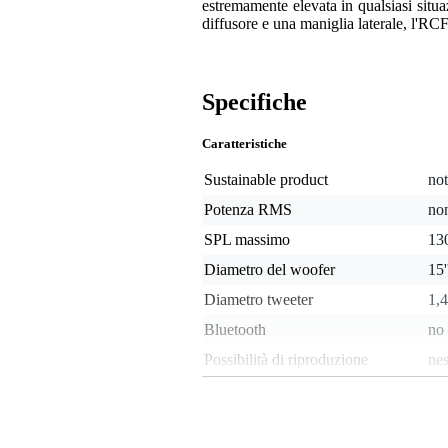
estremamente elevata in qualsiasi situaz
diffusore e una maniglia laterale, l'R
Specifiche
Caratteristiche
Sustainable product
not
Potenza RMS
non
SPL massimo
13
Diametro del woofer
15
Diametro tweeter
1,
Bluetooth
no
Possibilità di riproduzione
ne
Analogue audio output type
ba
Analogue audio input type
bal