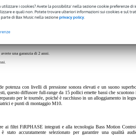
 utilizzare i cookies? Avete la possibilita' nella sezione cookie preferenze di 
izzare e quali non. Potete trovare ulteriori informazioni sui cookies e sul tra
Recensioni
(0)
 parte di Bax Music nella sezione
privacy policy
.
Range Speaker, 2100W
erenze
 avrete una garanzia di 2 anni.
nni.
otenza con livelli di pressione sonora elevati e un suono superbo
isti, questo diffusore full-range da 15 pollici emette bassi che scuotono i
eparato per le tournée, poiché è racchiuso in un alloggiamento in legn
ziatrici e punti di montaggio M10.
ore ai filtri FiRPHASE integrati e alla tecnologia Bass Motion Control
è stato accuratamente selezionato per garantire una qualità audi