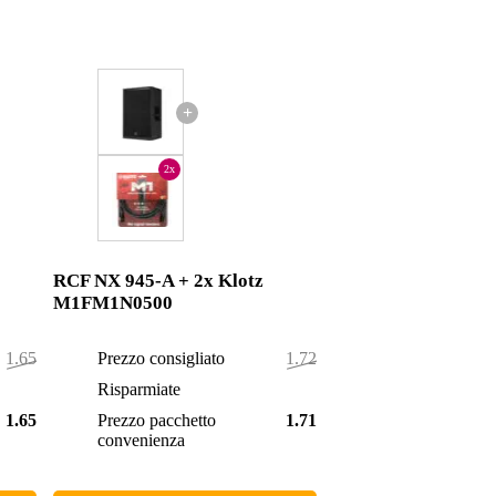
+
2x
RCF NX 945-A + 2x Klotz
M1FM1N0500
1.656,00 €
Prezzo consigliato
1.725,00 €
3,00 €
Risparmiate
7,00 €
1.653,00 €
Prezzo pacchetto
1.718,00 €
convenienza