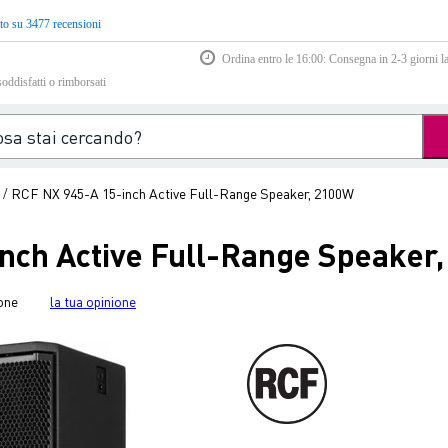
to su 3477 recensioni
Ordina entro le 16:00: Consegna in 2-3 giorni la
soddisfatti o rimborsati
RCF NX 945-A 15-inch Active Full-Range Speaker, 2100W
/
nch Active Full-Range Speaker
one
la tua opinione