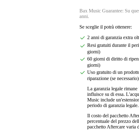
Bax Music Guarantee: Su quest
anni.
Se sceglie il potrà ottenere:
2 anni di garanzia extra ol
Resi gratuiti durante il pe
giorni)
60 giorni di diritto di ri
giorni)
Uso gratuito di un prodotto
riparazione (se necessario)
La garanzia legale rimane 
influisce su di essa. L'acq
Music include un'estension
periodo di garanzia legale.
Il costo del pacchetto Aft
percentuale del prezzo dell'
pacchetto Aftercare varia da