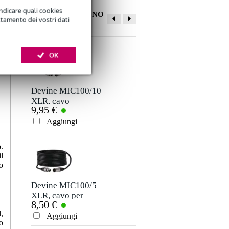
indicare quali cookies
ALTRI CLIENTI HANNO
ttamento dei vostri dati
COMPRATO ANCHE
OK
Devine MIC100/10
Devine
XLR, cavo
MIC500N/20 Cavo
9,95 €
45,00 €
microfono e
XLR per microfono
segnale, 10 m
e segnale con
Aggiungi
Aggiungi
connettori Neutrik
20 metri
.
l
o
Devine MIC100/5
Innox IVA07 asta
XLR, cavo per
di raccordo 35 mm
8,50 €
19,00 €
microfono e
,
segnale, 5 m
Aggiungi
Aggiungi
o