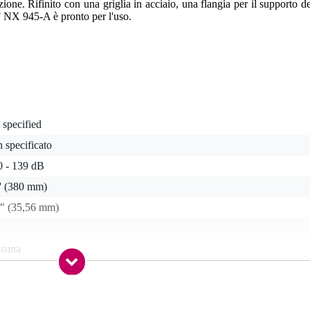
ione. Rifinito con una griglia in acciaio, una flangia per il supporto de
CF NX 945-A è pronto per l'uso.
 specified
 specificato
0 - 139 dB
'' (380 mm)
4" (35,56 mm)
ssuna
lanced line out (XLR)
anced line in (TRS jack), balanced line in (XLR)