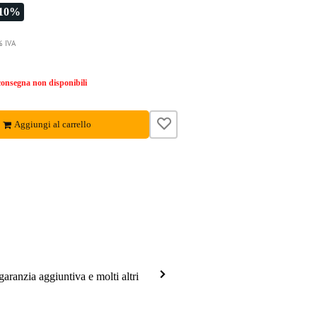
-10%
% IVA
onsegna non disponibili
Aggiungi al carrello
garanzia aggiuntiva e molti altri