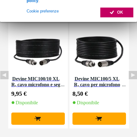
policy
.
Accessori (30)
Cookie preferenze
OK
Devine MIC100/10 XL
Devine MIC100/5 XL
D
R, cavo microfono e seg
R, cavo per microfono
o
nale, 10 m
e segnale, 5 m
9,95 €
8,50 €
4
Disponibile
Disponibile
+
+