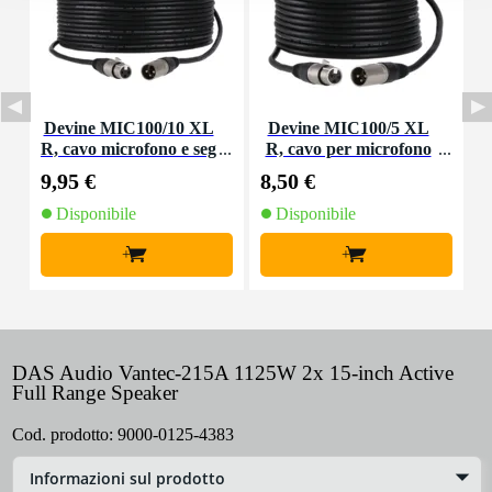
Devine MIC100/10 XL
Devine MIC100/5 XL
R, cavo microfono e seg
R, cavo per microfono
nale, 10 m
e segnale, 5 m
9,95 €
8,50 €
1
Disponibile
Disponibile
+
+
DAS Audio Vantec-215A 1125W 2x 15-inch Active
Full Range Speaker
Cod. prodotto:
9000-0125-4383
Informazioni sul prodotto