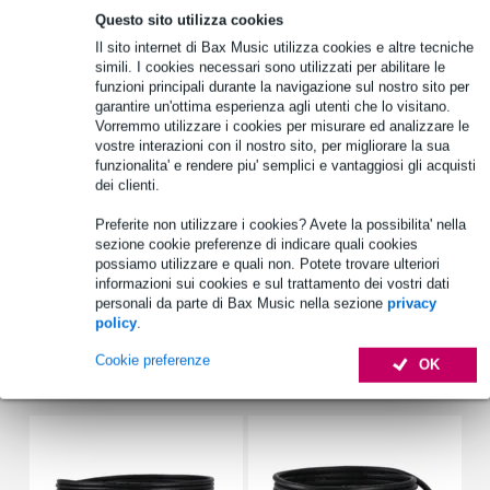
potenza nominale dell'amplificatore (continua): 1125 W
Questo sito utilizza cookies
potenza nominale dell'amplificatore (picco): 2250 W
Il sito internet di Bax Music utilizza cookies e altre tecniche
tipo di ingresso: bilanciato
simili. I cookies necessari sono utilizzati per abilitare le
involucro:
funzioni principali durante la navigazione sul nostro sito per
costruzione dell'alloggiamento: compensato di betulla
garantire un'ottima esperienza agli utenti che lo visitano.
Vorremmo utilizzare i cookies per misurare ed analizzare le
geometria dell'alloggiamento: trapezoidale
vostre interazioni con il nostro sito, per migliorare la sua
sospensione: punti di sospensione M10
funzionalita' e rendere piu' semplici e vantaggiosi gli acquisti
dei clienti.
Specifiche complete
Preferite non utilizzare i cookies? Avete la possibilita' nella
Vedi anche (4)
sezione cookie preferenze di indicare quali cookies
possiamo utilizzare e quali non. Potete trovare ulteriori
informazioni sui cookies e sul trattamento dei vostri dati
personali da parte di Bax Music nella sezione
privacy
policy
.
Cookie preferenze
OK
Accessori (10)