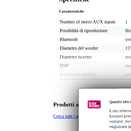
Caratteristiche
Number of stereo AUX inputs
1
Possibilità di riproduzione
Bl
Bluetooth
ye
Diametro del woofer
15
Diametro tweeter
non
DSP
ma
Sustainable product
not
Adatto all'uso come monitor
sì
Peso per cassa
26
Total guitar/bass inputs
no
Questo sito 
Prodotti alternativi di altre m
Total line inputs
2
Il sito inter
funzioni pri
Cerca tutti i prodotti nella categoria Full r
Ingresso microfono
sì,
visitano. Vor
migliorare la
Equalizzatore integrato
sì