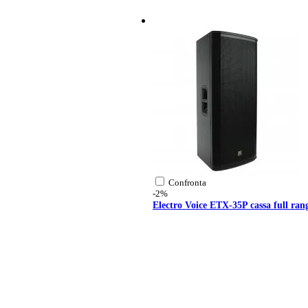
HF driver: M-28
horn/waveguide: BC-95
Confronta
-2%
Electro Voice ETX-35P cassa full rang