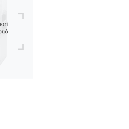
uori
può