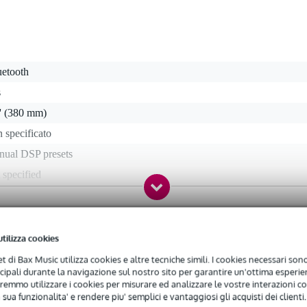
uetooth
s
'' (380 mm)
 specificato
nual DSP presets
 specified
 kg
ne
utilizza cookies
arche
net di Bax Music utilizza cookies e altre tecniche simili. I cookies necessari sono 
ncipali durante la navigazione sul nostro sito per garantire un'ottima esperien
ange attivi
 2
remmo utilizzare i cookies per misurare ed analizzare le vostre interazioni con
 sua funzionalita' e rendere piu' semplici e vantaggiosi gli acquisti dei clienti.