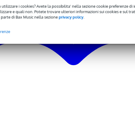
od
 utilizzare i cookies? Avete la possibilita' nella sezione cookie preferenze di 
izzare e quali non. Potete trovare ulteriori informazioni sui cookies e sul tra
0 - 139 dB
 parte di Bax Music nella sezione
privacy policy
.
 - 20,9 kHz
erenze
 - 79 Hz
0 screw thread
 - 1499 watt
anced line in (TRS jack), balanced line in (XLR), microphone input (
lanced line out (XLR), balanced mix out (XLR)
,5 kg
0 x 50,0 x 45,0 cm