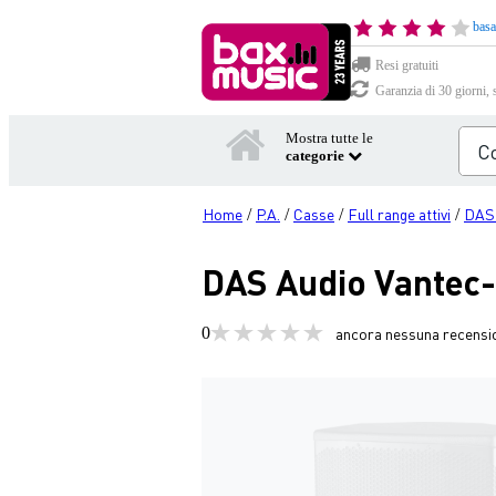
basa
Resi gratuiti
Garanzia di 30 giorni, 
Mostra tutte le
categorie
Home
P.A.
Casse
Full range attivi
DAS 
/
/
/
/
DAS Audio Vantec-
0
ancora nessuna recensi