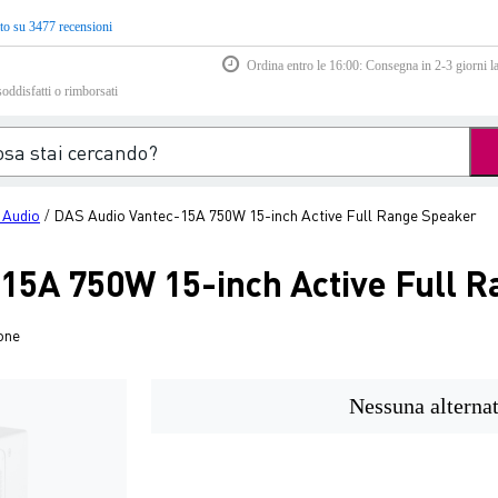
to su 3477 recensioni
Ordina entro le 16:00: Consegna in 2-3 giorni la
soddisfatti o rimborsati
Audio
DAS Audio Vantec-15A 750W 15-inch Active Full Range Speaker
/
15A 750W 15-inch Active Full 
one
Nessuna alternat