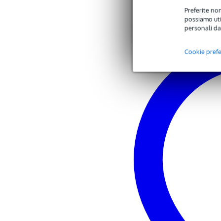
Speaker cabinet material
wo
Preferite non
possiamo util
SPL massimo
13
personali da
Frequenza massima
20
Cookie pref
Frequenza minima
60
Mounting points
M1
Potenza RMS
750
Analogue audio input type
bal
Analogue audio output type
ba
Uscita per cassa passiva
no
Peso e dimensioni imballaggio incluso
Peso
24
(imballaggio incluso)
Dimensioni
79,
(imballaggio incluso)
Specifiche
performance: