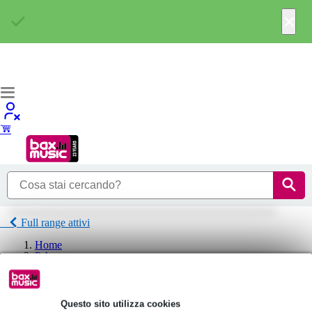
×
Full range attivi
Home
P.A.
Casse
Full range attivi
Bose Full range attivi
Questo sito utilizza cookies