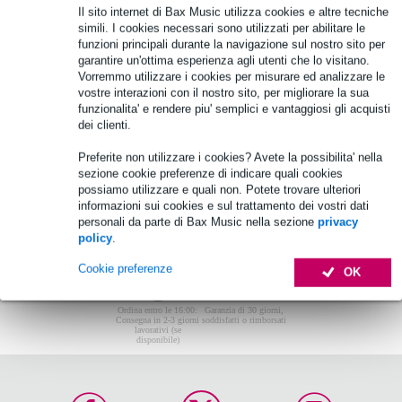
Il sito internet di Bax Music utilizza cookies e altre tecniche
Non sono stati trovati articoli.
simili. I cookies necessari sono utilizzati per abilitare le
funzioni principali durante la navigazione sul nostro sito per
Top-10
garantire un'ottima esperienza agli utenti che lo visitano.
Vorremmo utilizzare i cookies per misurare ed analizzare le
vostre interazioni con il nostro sito, per migliorare la sua
Non sono stati trovati articoli.
funzionalita' e rendere piu' semplici e vantaggiosi gli acquisti
dei clienti.
Preferite non utilizzare i cookies? Avete la possibilita' nella
sezione cookie preferenze di indicare quali cookies
possiamo utilizzare e quali non. Potete trovare ulteriori
informazioni sui cookies e sul trattamento dei vostri dati
personali da parte di Bax Music nella sezione
privacy
policy
.
Cookie preferenze
OK
Ordina entro le 16:00:
Garanzia di 30 giorni,
Consegna in 2-3 giorni
soddisfatti o rimborsati
lavorativi (se
disponibile)