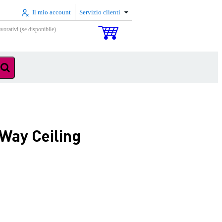
Il mio account
Servizio clienti
vorativi (se disponibile)
Way Ceiling