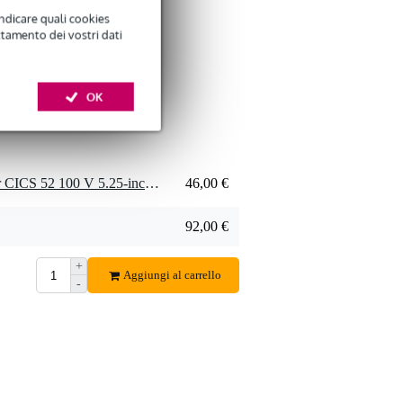
indicare quali cookies
ttamento dei vostri dati
OK
2 x LD Systems Contractor CICS 52 100 V 5.25-inch 2-Way Ceiling Speaker (100V)
46,00 €
92,00 €
+
Aggiungi al carrello
-