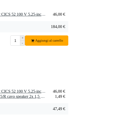
4 x LD Systems Contractor CICS 52 100 V 5.25-inch 2-Way Ceiling Speaker (100V)
46,00 €
184,00 €
+
Aggiungi al carrello
-
1 x LD Systems Contractor CICS 52 100 V 5.25-inch 2-Way Ceiling Speaker (100V)
46,00 €
1 x Devine SPE15/R SPE15/R cavo speaker 2x 1,5 mm2 per metro
1,49 €
47,49 €