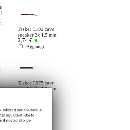
Commento
e
l
,
,
Tasker C102 cavo
speaker 2x 1,5 mm,
2,74 €
1,00 m
Aggiungi
Inviare
Tasker C275 cavo
speaker 2x 1,5 mm,
4,66 €
al metro
Aggiungi
utilizzati per abilitare le
za agli utenti che lo
 il nostro sito, per