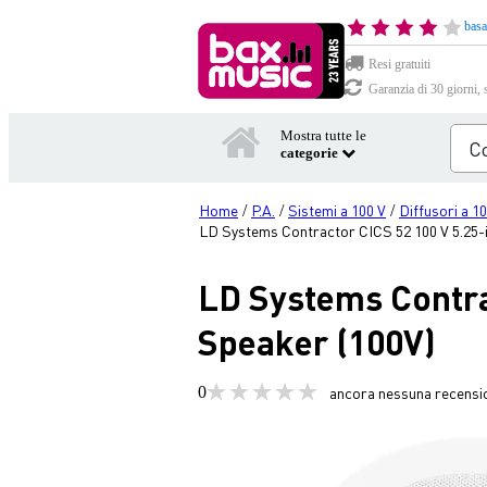
basa
Resi gratuiti
Garanzia di 30 giorni, 
Mostra tutte le
categorie
Home
P.A.
Sistemi a 100 V
Diffusori a 1
/
/
/
LD Systems Contractor CICS 52 100 V 5.25-i
LD Systems Contra
Speaker (100V)
0
ancora nessuna recensi