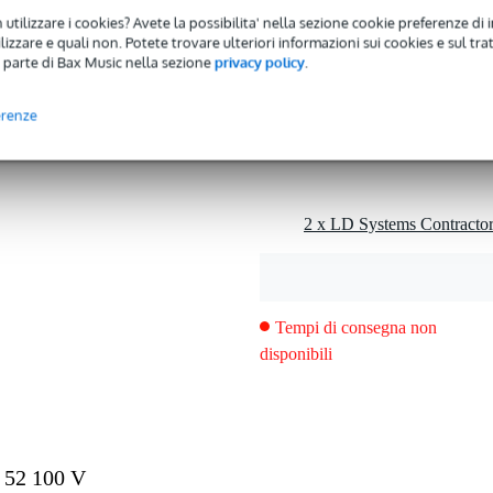
ohm
 utilizzare i cookies? Avete la possibilita' nella sezione cookie preferenze di 
 49 watt
izzare e quali non. Potete trovare ulteriori informazioni sui cookies e sul tra
 parte di Bax Music nella sezione
privacy policy
.
erenze
 52 100 V
 kg
2 x 20,2 x 9,2 cm
fitto
Tempi di consegna non
disponibili
lici, 133 mm
ici, 30 mm
: 3 mm
): 15 mm
 52 100 V
0 kHz