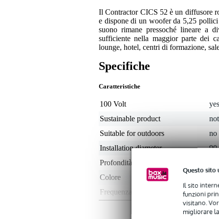
Il Contractor CICS 52 è un diffusore ro
e dispone di un woofer da 5,25 pollici 
suono rimane pressoché lineare a di
sufficiente nella maggior parte dei ca
lounge, hotel, centri di formazione, sal
Specifiche
Caratteristiche
100 Volt
ye
Sustainable product
not
Suitable for outdoors
no
Installation diameter
90
Profondità di installazione
8 
Questo sito 
Colore
bi
Il sito inter
Frequenza massima
20
funzioni pri
visitano. Vor
Frequenza minima
80
migliorare la