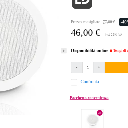
-4
Prezzo consigliato
77,00 €
46,00 €
incl. 22% IVA
Disponibilità online
Tempi di c
-
+
Confronta
Pacchetto convenienza
2x