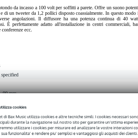
tondo da incasso a 100 volt per soffitti a parete. Offre un suono potent
e di un tweeter da 1,2 pollici disposto coassialmente. In questo modo i
verse angolazioni. Il diffusore ha una potenza continua di 40 watt
si. È perfettamente adatto all'installazione in centri commerciali, bar
e conferenze ecc.
s
 specified
 - 99 mm
cm
utilizza cookies
anco
net di Bax Music utilizza cookies e altre tecniche simili. I cookies necessari sono 
 - 20,9 kHz
ncipali durante la navigazione sul nostro sito per garantire un'ottima esperien
remmo utilizzare i cookies per misurare ed analizzare le vostre interazioni con
 - 99 Hz
 sua funzionalita' e rendere piu' semplici e vantaggiosi gli acquisti dei clienti.