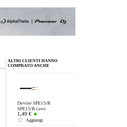
ALTRI CLIENTI HANNO
COMPRATO ANCHE
La tua opinione
Soprannome
Non ci sono ancora recensioni per questo prodotto.
Devine SPE15/R
SPE15/R cavo
1,49 €
speaker 2x 1,5
Valutazione
mm2 per metro
Aggiungi