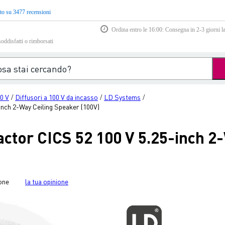
to su 3477 recensioni
Ordina entro le 16:00: Consegna in 2-3 giorni la
soddisfatti o rimborsati
00 V
Diffusori a 100 V da incasso
LD Systems
/
/
/
nch 2-Way Ceiling Speaker (100V)
ctor CICS 52 100 V 5.25-inch 2-
one
la tua opinione