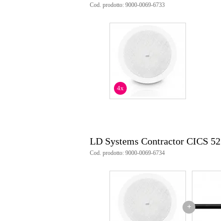
Cod. prodotto: 9000-0069-6733
sensibilità: 88 dB
ingressi a 100 V: 12 W, 24 W, 
potenza: 40 W
profondità: 92 mm
diametro: 202 mm
peso: 1,31 kg
4x
LD Systems Contractor CICS 52
Cod. prodotto: 9000-0069-6734
+