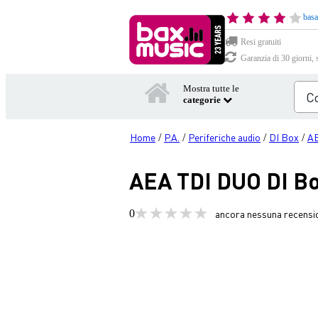
basa
Resi gratuiti
Garanzia di 30 giorni, 
Mostra tutte le
categorie
Home
P.A.
Periferiche audio
DI Box
A
/
/
/
/
AEA TDI DUO DI B
0
ancora nessuna recensi