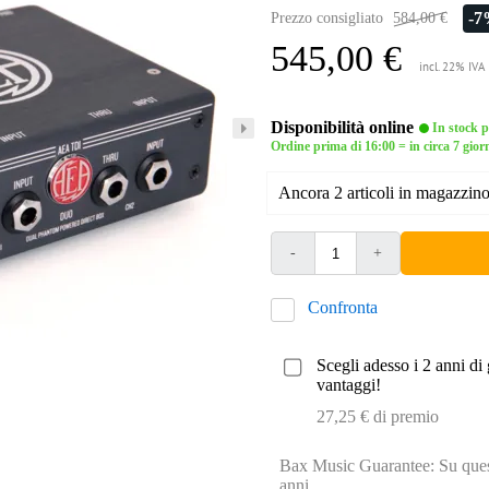
-
Prezzo consigliato
584,00 €
545,00 €
incl. 22% IVA
Disponibilità online
In stock pr
Ordine prima di 16:00 = in circa 7 giorn
Ancora 2 articoli in magazzino 
-
+
Confronta
Scegli adesso i 2 anni di 
vantaggi!
27,25 € di premio
Bax Music Guarantee: Su quest
anni.