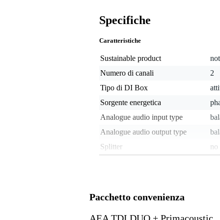
Specifiche
Caratteristiche
Sustainable product
not
Numero di canali
2
Tipo di DI Box
att
Sorgente energetica
ph
Analogue audio input type
bal
Analogue audio output type
ba
Splitter
no
Soppressione dei ronzii da
sì
ground loop
Attenuazione regolabile
sì
Pacchetto convenienza
Peso e dimensioni imballaggio incluso
AEA TDI DUO + Primacoustic