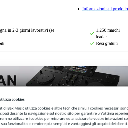
Informazioni sul prodotto
na in 2-3 giorni lavorativi (se
1.250 marchi
leader
ili
Resi gratuiti
utilizza cookies
net di Bax Music utilizza cookies e altre tecniche simili. I cookies necessari sono 
ncipali durante la navigazione sul nostro sito per garantire un'ottima esperien
remmo utilizzare i cookies per misurare ed analizzare le vostre interazioni con
 sua funzionalita' e rendere piu' semplici e vantaggiosi gli acquisti dei clienti.
)
Download (1)