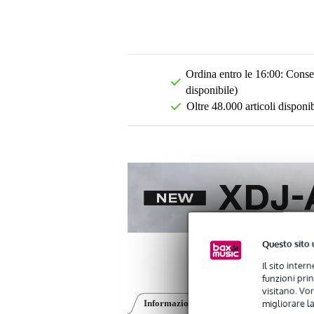
Ordina entro le 16:00: Conseg
disponibile)
Oltre 48.000 articoli disponib
Questo sito 
Il sito inter
funzioni pri
visitano. Vor
migliorare la
Informazioni sul prodotto
Recensioni
(0