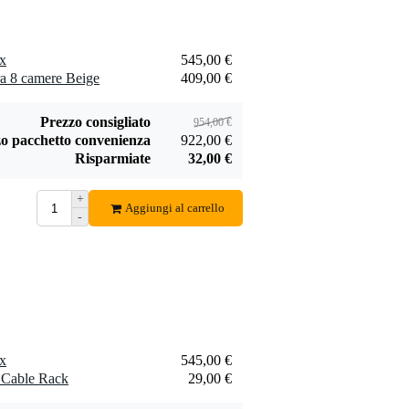
175,00 €
19,00 €
(ciascuno)
monitor
Aggiungi
Aggiungi
x
545,00 €
ra 8 camere Beige
409,00 €
Prezzo consigliato
954,00 €
Devine M-Mic
Devine Centro 2i2o
o pacchetto convenienza
922,00 €
XLR BK microfono
interfaccia audio
Risparmiate
32,00 €
29,00 €
75,00 €
a condensatore
nero
Aggiungi
Aggiungi
+
Aggiungi al carrello
-
x
545,00 €
 Cable Rack
29,00 €