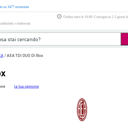
to su 3477 recensioni
Ordina entro le 16:00: Consegna in 2-3 giorni la
soddisfatti o rimborsati
EA
AEA TDI DUO DI Box
/
ox
one
la tua opinione