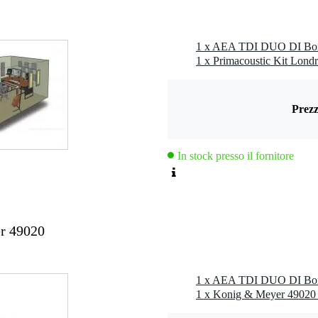
 kg
0 x 20,0 x 10,0 cm
1 x AEA TDI DUO DI Bo
1 x Primacoustic Kit Lond
Prezz
In stock presso il fornitore
r 49020
1 x AEA TDI DUO DI Bo
1 x Konig & Meyer 49020