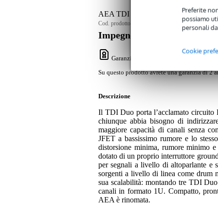
Preferite non
AEA TDI DUO DI Box
possiamo util
Cod. prodotto:
9000-0155-3470
personali da
Impegno di servizio
Cookie pref
Garanzia Bax Music
: Su questo prodotto
Su questo prodotto avrete una garanzia di 2 a
Descrizione
Il TDI Duo porta l’acclamato circuito D
chiunque abbia bisogno di indirizzar
maggiore capacità di canali senza com
JFET a bassissimo rumore e lo stesso
distorsione minima, rumore minimo e 
dotato di un proprio interruttore ground
per segnali a livello di altoparlante e 
sorgenti a livello di linea come drum m
sua scalabilità: montando tre TDI Duo 
canali in formato 1U. Compatto, pronto 
AEA è rinomata.