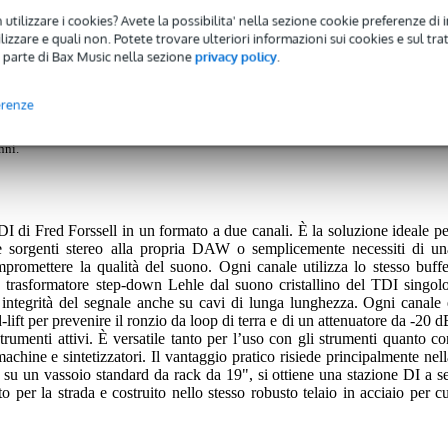
 utilizzare i cookies? Avete la possibilita' nella sezione cookie preferenze di 
izzare e quali non. Potete trovare ulteriori informazioni sui cookies e sul tra
 parte di Bax Music nella sezione
privacy policy
.
erenze
 avrete una garanzia di 2 anni.
nni.
I di Fred Forssell in un formato a due canali. È la soluzione ideale pe
e sorgenti stereo alla propria DAW o semplicemente necessiti di un
promettere la qualità del suono. Ogni canale utilizza lo stesso buffe
 trasformatore step-down Lehle dal suono cristallino del TDI singolo
integrità del segnale anche su cavi di lunga lunghezza. Ogni canale 
-lift per prevenire il ronzio da loop di terra e di un attenuatore da -20 d
strumenti attivi. È versatile tanto per l’uso con gli strumenti quanto co
achine e sintetizzatori. Il vantaggio pratico risiede principalmente nell
su un vassoio standard da rack da 19", si ottiene una stazione DI a se
per la strada e costruito nello stesso robusto telaio in acciaio per cu