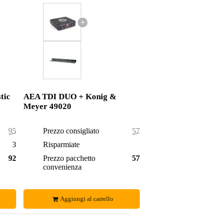
+
tic
AEA TDI DUO + Konig &
Meyer 49020
954,00 €
Prezzo consigliato
574,00 €
32,00 €
Risparmiate
2,00 €
922,00 €
Prezzo pacchetto
572,00 €
convenienza
Aggiungi al carrello