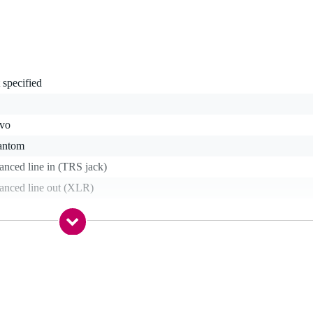
 specified
ivo
antom
anced line in (TRS jack)
lanced line out (XLR)