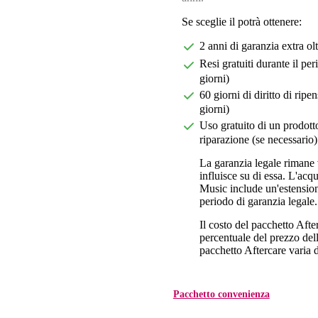
Se sceglie il potrà ottenere:
2 anni di garanzia extra ol
Resi gratuiti durante il pe
giorni)
60 giorni di diritto di ri
giorni)
Uso gratuito di un prodotto
riparazione (se necessario)
La garanzia legale rimane 
influisce su di essa. L'acq
Music include un'estension
periodo di garanzia legale.
Il costo del pacchetto Aft
percentuale del prezzo dell'
pacchetto Aftercare varia da
Pacchetto convenienza