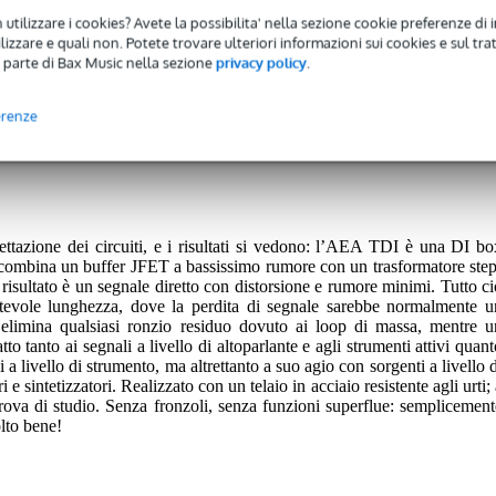
 utilizzare i cookies? Avete la possibilita' nella sezione cookie preferenze di 
izzare e quali non. Potete trovare ulteriori informazioni sui cookies e sul tra
 parte di Bax Music nella sezione
privacy policy
.
erenze
 avrete una garanzia di 2 anni.
nni.
ettazione dei circuiti, e i risultati si vedono: l’AEA TDI è una DI bo
combina un buffer JFET a bassissimo rumore con un trasformatore step
isultato è un segnale diretto con distorsione e rumore minimi. Tutto ci
tevole lunghezza, dove la perdita di segnale sarebbe normalmente u
t elimina qualsiasi ronzio residuo dovuto ai loop di massa, mentre u
o tanto ai segnali a livello di altoparlante e agli strumenti attivi quant
 a livello di strumento, ma altrettanto a suo agio con sorgenti a livello 
sintetizzatori. Realizzato con un telaio in acciaio resistente agli urti; 
prova di studio. Senza fronzoli, senza funzioni superflue: semplicement
olto bene!