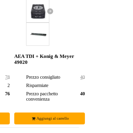
+
AEA TDI + Konig & Meyer
49020
788,00 €
Prezzo consigliato
408,00 €
20,00 €
Risparmiate
2,00 €
768,00 €
Prezzo pacchetto
406,00 €
convenienza
Aggiungi al carrello