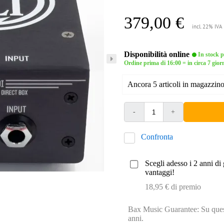
379,00 €
incl. 22% IVA
Disponibilità online
In stock pr
Ordine prima di 16:00 = in circa 7 giorn
Ancora 5 articoli in magazzino 
-
+
Confronta
Scegli adesso i 2 anni di 
vantaggi!
18,95 € di premio
Bax Music Guarantee: Su quest
anni.