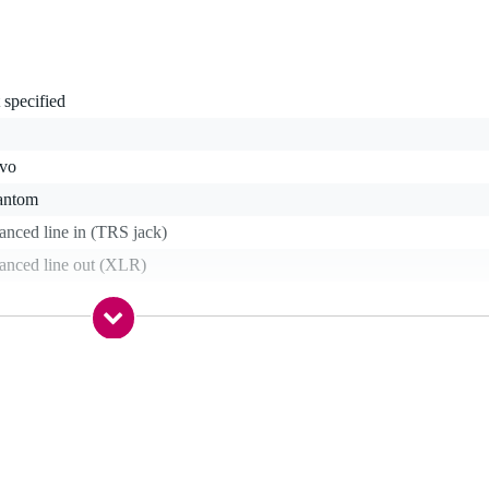
 specified
ivo
antom
anced line in (TRS jack)
lanced line out (XLR)
 kg