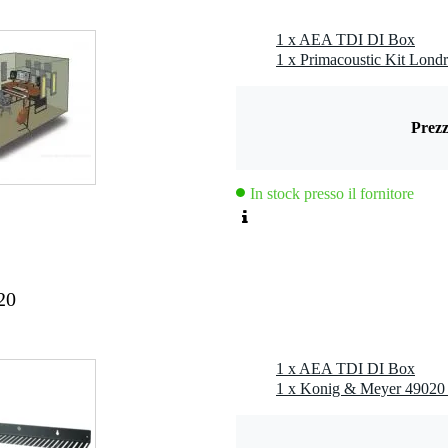
0 x 20,0 x 10,0 cm
1 x AEA TDI DI Box
1 x Primacoustic Kit Lond
Prezz
In stock presso il fornitore
20
1 x AEA TDI DI Box
1 x Konig & Meyer 49020