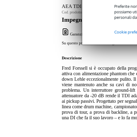
Preferite non
AEA TDI DI Box
possiamo util
Cod. prodotto:
9000-0155-3469
personali da
Impegno di servizio
Cookie pref
Garanzia Bax Music
: Su questo prodotto
Su questo prodotto avrete una garanzia di 2 a
Descrizione
Fred Forssell si è occupato della prog
attiva con alimentazione phantom che 
down Lehle eccezionalmente pulito. Il r
viene mantenuto anche su cavi di no
problema. Un interruttore ground-lif
attenuatore da -20 dB rende il TDI adatt
ai pickup passivi. Progettato per segnali
linea come drum machine, campionatori e 
prova di tour, a prova di backline, a 
una DI che fa il suo lavoro – e lo fa m