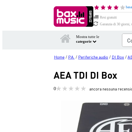
basa
Resi gratuiti
Garanzia di 30 giorni, 
Mostra tutte le
categorie
Home
P.A.
Periferiche audio
DI Box
A
/
/
/
/
AEA TDI DI Box
0
ancora nessuna recensi