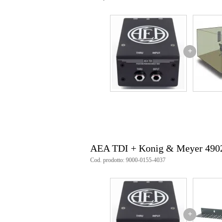
Dimensioni
30,
(imballaggio incluso)
+
AEA TDI + Konig & Meyer 490
Cod. prodotto: 9000-0155-4037
+