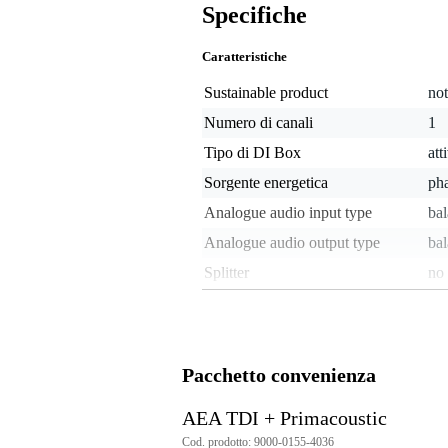
Specifiche
Caratteristiche
Sustainable product
not
Numero di canali
1
Tipo di DI Box
att
Sorgente energetica
ph
Analogue audio input type
bal
Analogue audio output type
ba
Splitter
no
Soppressione dei ronzii da
sì
ground loop
Attenuazione regolabile
sì
Pacchetto convenienza
Peso e dimensioni imballaggio incluso
AEA TDI + Primacoustic
Peso
1,0
(imballaggio incluso)
Cod. prodotto: 9000-0155-4036