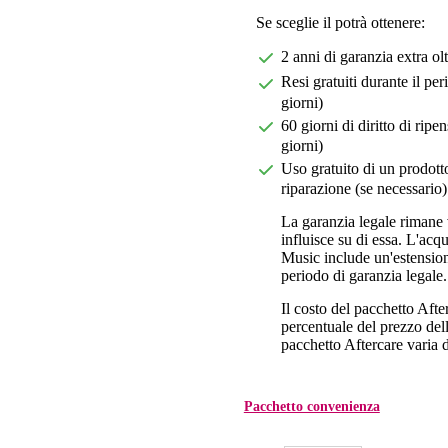
Se sceglie il potrà ottenere:
2 anni di garanzia extra ol
Resi gratuiti durante il pe
giorni)
60 giorni di diritto di ri
giorni)
Uso gratuito di un prodotto
riparazione (se necessario)
La garanzia legale rimane 
influisce su di essa. L'acq
Music include un'estension
periodo di garanzia legale.
Il costo del pacchetto Aft
percentuale del prezzo dell'
pacchetto Aftercare varia da
Pacchetto convenienza