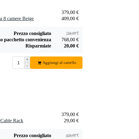
Aggiungi
Aggiungi
379,00 €
ra 8 camere Beige
409,00 €
Prezzo consigliato
788,00 €
o pacchetto convenienza
768,00 €
Devine M-Mic
Devine Centro 2i2o
Risparmiate
20,00 €
XLR BK microfono
interfaccia audio
29,00 €
75,00 €
a condensatore
+
nero
Aggiungi
Aggiungi
Aggiungi al carrello
-
379,00 €
 Cable Rack
29,00 €
Prezzo consigliato
408,00 €