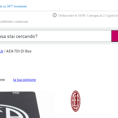
to su 3477 recensioni
Ordina entro le 16:00: Consegna in 2-3 giorni la
soddisfatti o rimborsati
EA
AEA TDI DI Box
/
one
la tua opinione