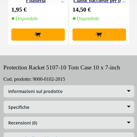
r batteria
Classic bacchette per b
atteria in noce america
1,95 €
14,50 €
1
no con punta in legno
Disponibile
Disponibile
+
+
Protection Racket 5107-10 Tom Case 10 x 7-inch
Cod. prodotto:
9000-0102-2015
Informazioni sul prodotto
Specifiche
Recensioni (0)