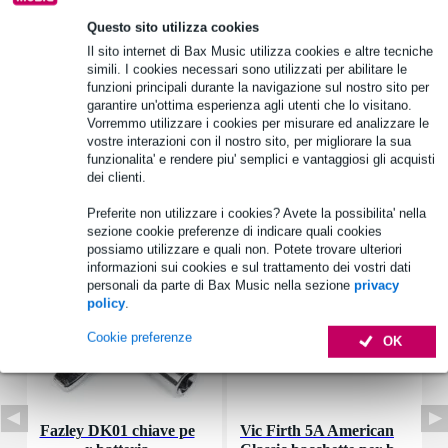
Questo sito utilizza cookies
Informazioni sul prodotto
Il sito internet di Bax Music utilizza cookies e altre tecniche
custodia per tom
simili. I cookies necessari sono utilizzati per abilitare le
funzioni principali durante la navigazione sul nostro sito per
per tom da 10 x 7 pollici
garantire un'ottima esperienza agli utenti che lo visitano.
forma a uovo: adatta per tom con o senza sospensione
Vorremmo utilizzare i cookies per misurare ed analizzare le
vostre interazioni con il nostro sito, per migliorare la sua
Specifiche complete
funzionalita' e rendere piu' semplici e vantaggiosi gli acquisti
dei clienti.
Accessori (32)
Preferite non utilizzare i cookies? Avete la possibilita' nella
sezione cookie preferenze di indicare quali cookies
possiamo utilizzare e quali non. Potete trovare ulteriori
informazioni sui cookies e sul trattamento dei vostri dati
personali da parte di Bax Music nella sezione
privacy
policy
.
Cookie preferenze
OK
Fazley DK01 chiave pe
Vic Firth 5A American