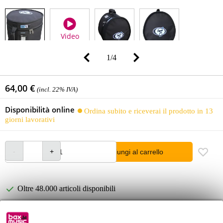
Video
1
/
4
64,00 €
(incl. 22% IVA)
Disponibilità online
Ordina subito e riceverai il prodotto in 13
giorni lavorativi
Aggiungi al carrello
Oltre 48.000 articoli disponibili
1.250 marchi leader