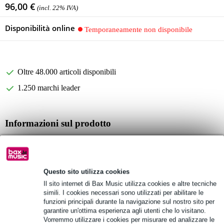
96,00 €
(incl. 22% IVA)
Disponibilità online
Temporaneamente non disponibile
Oltre 48.000 articoli disponibili
1.250 marchi leader
Informazioni sul prodotto
KRK KNS-8402
cuffie da studio per utenti critici
design:
Questo sito utilizza cookies
tipo: dinamico
Il sito internet di Bax Music utilizza cookies e altre tecniche
sistema: chiuso
simili. I cookies necessari sono utilizzati per abilitare le
padiglioni auricolari: over-ear (isolante) ruotabile: 90
funzioni principali durante la navigazione sul nostro sito per
garantire un'ottima esperienza agli utenti che lo visitano.
Specifiche complete
Vorremmo utilizzare i cookies per misurare ed analizzare le