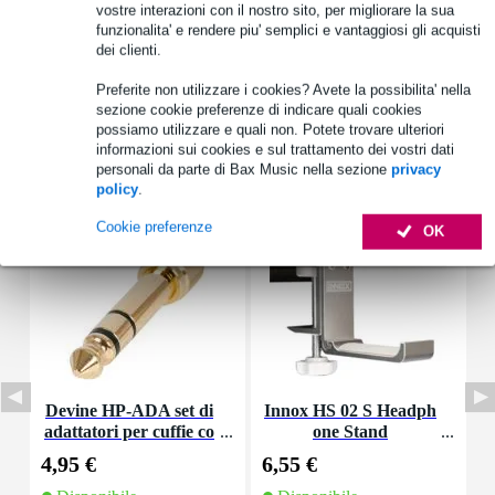
vostre interazioni con il nostro sito, per migliorare la sua
Vedi anche (4)
funzionalita' e rendere piu' semplici e vantaggiosi gli acquisti
dei clienti.
Preferite non utilizzare i cookies? Avete la possibilita' nella
sezione cookie preferenze di indicare quali cookies
possiamo utilizzare e quali non. Potete trovare ulteriori
informazioni sui cookies e sul trattamento dei vostri dati
Accessori (12)
personali da parte di Bax Music nella sezione
privacy
policy
.
Cookie preferenze
OK
Devine HP-ADA set di
Innox HS 02 S Headph
adattatori per cuffie co
one Stand
n sistema ad avvitamen
4,95 €
6,55 €
1
to (set di 2)