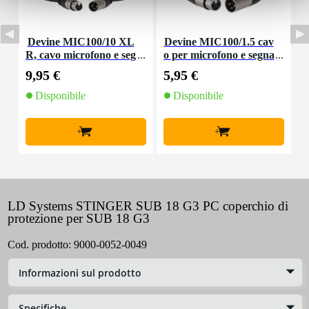
Devine MIC100/10 XL
Devine MIC100/1.5 cav
R, cavo microfono e seg
o per microfono e segna
nale, 10 m
le XLR 1,5 m
9,95 €
5,95 €
8
Disponibile
Disponibile
+
+
LD Systems STINGER SUB 18 G3 PC coperchio di
protezione per SUB 18 G3
Cod. prodotto:
9000-0052-0049
Informazioni sul prodotto
Specifiche