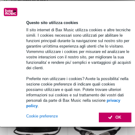
Informazioni sul prodotto
Questo sito utilizza cookies
Il sito internet di Bax Music utilizza cookies e altre tecniche
LD Systems STINGER SUB 18 G3 PC
simili. I cookies necessari sono utilizzati per abilitare le
coperchio di protezione
funzioni principali durante la navigazione sul nostro sito per
garantire un'ottima esperienza agli utenti che lo visitano.
adatto per
Vorremmo utilizzare i cookies per misurare ed analizzare le
STINGER SUB 18 G3
vostre interazioni con il nostro sito, per migliorare la sua
STINGER SUB 18 A G3
funzionalita' e rendere piu' semplici e vantaggiosi gli acquisti
dei clienti.
Specifiche complete
Preferite non utilizzare i cookies? Avete la possibilita' nella
sezione cookie preferenze di indicare quali cookies
Accessori (27)
possiamo utilizzare e quali non. Potete trovare ulteriori
informazioni sui cookies e sul trattamento dei vostri dati
personali da parte di Bax Music nella sezione
privacy
policy
.
Cookie preferenze
OK