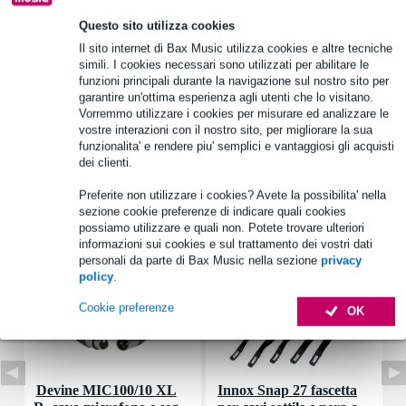
Questo sito utilizza cookies
Informazioni sul prodotto
Il sito internet di Bax Music utilizza cookies e altre tecniche
dimensioni_mm: 22 x 38 mm
simili. I cookies necessari sono utilizzati per abilitare le
funzioni principali durante la navigazione sul nostro sito per
tipo: condensatore elettrolitico bipolare
garantire un'ottima esperienza agli utenti che lo visitano.
dettagli tecnici: 63 V DC, tolleranza del 10%.
Vorremmo utilizzare i cookies per misurare ed analizzare le
vostre interazioni con il nostro sito, per migliorare la sua
Specifiche complete
funzionalita' e rendere piu' semplici e vantaggiosi gli acquisti
dei clienti.
Accessori (7)
Preferite non utilizzare i cookies? Avete la possibilita' nella
sezione cookie preferenze di indicare quali cookies
possiamo utilizzare e quali non. Potete trovare ulteriori
informazioni sui cookies e sul trattamento dei vostri dati
personali da parte di Bax Music nella sezione
privacy
policy
.
Cookie preferenze
OK
Devine MIC100/10 XL
Innox Snap 27 fascetta