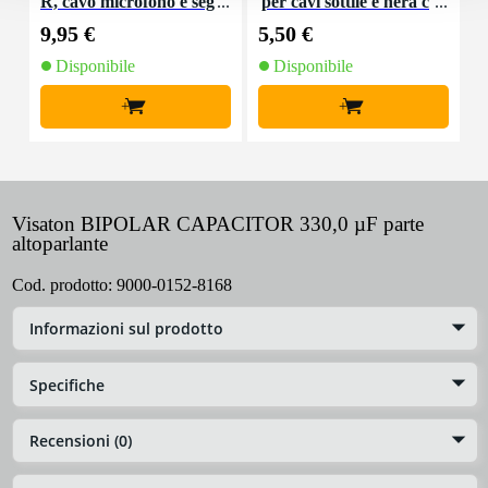
R, cavo microfono e seg
per cavi sottile e nera c
K
nale, 10 m
on chiusure a strappo
9,95 €
5,50 €
9
(10 pezzi)
Disponibile
Disponibile
+
+
Visaton BIPOLAR CAPACITOR 330,0 µF parte
altoparlante
Cod. prodotto:
9000-0152-8168
Informazioni sul prodotto
Specifiche
Recensioni (0)