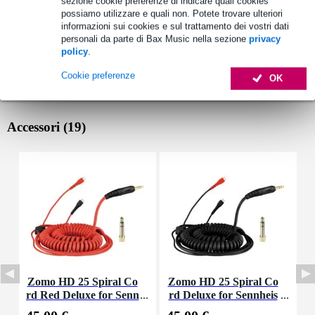
sezione cookie preferenze di indicare quali cookies
possiamo utilizzare e quali non. Potete trovare ulteriori
informazioni sui cookies e sul trattamento dei vostri dati
personali da parte di Bax Music nella sezione
privacy
policy
.
Cookie preferenze
OK
Accessori (19)
Zomo HD 25 Spiral Co
Zomo HD 25 Spiral Co
Z
rd Red Deluxe for Senn
rd Deluxe for Sennheis
e
heiser HD 25 Headpho
er HD 25 Headphones