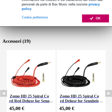
personali da parte di Bax Music nella sezione
privacy
policy
.
Cookie preferenze
OK
Accessori (19)
Zomo HD 25 Spiral Co
Zomo HD 25 Spiral Co
Z
rd Red Deluxe for Senn
rd Deluxe for Sennheis
e
heiser HD 25 Headpho
er HD 25 Headphones
45,00 €
45,00 €
2
nes